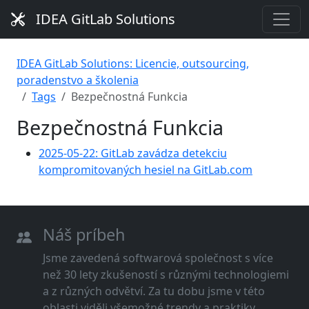
IDEA GitLab Solutions
IDEA GitLab Solutions: Licencie, outsourcing,
poradenstvo a školenia
Tags
Bezpečnostná Funkcia
Bezpečnostná Funkcia
2025-05-22: GitLab zavádza detekciu
kompromitovaných hesiel na GitLab.com
Náš príbeh
Jsme zavedená softwarová společnost s více
než 30 lety zkušeností s různými technologiemi
a z různých odvětví. Za tu dobu jsme v této
oblasti viděli všemožné trendy a praktiky.