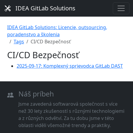
IDEA GitLab Solutions
IDEA GitLab Solutions: Licencie, outsourcing,
poradenstvo a školenia
Tags
CI/CD Bezpečnosť
CI/CD Bezpečnosť
2025-09-17: Komplexný sprievodca GitLab DAST
Náš príbeh
Jsme zavedená softwarová společnost s více
než 30 lety zkušeností s různými technologiemi
a z různých odvětví. Za tu dobu jsme v této
oblasti viděli všemožné trendy a praktiky.