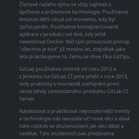
Členové našeho týmu se vždy zajímali o
špičkové a průlomové technologie. Používáme
Amazon AWS cloud od momentu, kdy byl
zpřístupněn. Používáme kontejnerizované
aplikace v produkci od dob, kdy ještě
neexistoval Docker. Náš tým prosazoval princip
"všechno je kód" již mnoho let, stejnětak jako
leta praktikujeme to, čemu se dnes říká GitOps.
GitLab používáme interně od roku 2012 a
z Jenkinsu na GitLab CI jsme přešli v roce 2013,
tedy prakticky v momentě zveřejnění první
verze tehdy samostatného produktu GitLab CI
Server.
Následovat a praktikovat nejmodernější trendy
a technologie nás neustále učí nové věci a dává
nám náskok ve zkušenostech jak věci dělat a
nedělat. Tyto zkušenosti pak předáváme