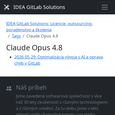
IDEA GitLab Solutions
IDEA GitLab Solutions: Licencie, outsourcing,
poradenstvo a školenia
Tags
Claude Opus 4.8
Claude Opus 4.8
2026-05-29: Optimalizácia vývoja s AI a oprava
chýb v GitLab
Náš príbeh
Jsme zavedená softwarová společnost s více
než 30 lety zkušeností s různými technologiemi
a z různých odvětví. Za tu dobu jsme v této
oblasti viděli všemožné trendy a praktiky.