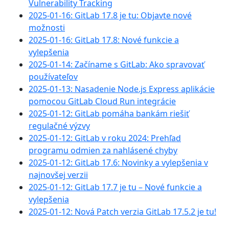
Vulnerability Tracking
2025-01-16: GitLab 17.8 je tu: Objavte nové
možnosti
2025-01-16: GitLab 17.8: Nové funkcie a
vylepšenia
2025-01-14: Začíname s GitLab: Ako spravovať
používateľov
2025-01-13: Nasadenie Node.js Express aplikácie
pomocou GitLab Cloud Run integrácie
2025-01-12: GitLab pomáha bankám riešiť
regulačné výzvy
2025-01-12: GitLab v roku 2024: Prehľad
programu odmien za nahlásené chyby
2025-01-12: GitLab 17.6: Novinky a vylepšenia v
najnovšej verzii
2025-01-12: GitLab 17.7 je tu – Nové funkcie a
vylepšenia
2025-01-12: Nová Patch verzia GitLab 17.5.2 je tu!