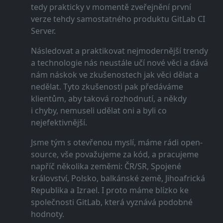
tedy prakticky v momentě zveřejnění první
verze tehdy samostatného produktu GitLab CI
Server.
Následovat a praktikovat nejmodernější trendy
a technologie nás neustále učí nové věci a dává
nám náskok ve zkušenostech jak věci dělat a
nedělat. Tyto zkušenosti pak předáváme
klientům, aby taková rozhodnutí, a někdy
i chyby, nemuseli udělat oni a byli co
nejefektivnější.
Jsme tým s otevřenou myslí, máme rádi open-
source, vše považujeme za kód, a pracujeme
napříč několika zeměmi: ČR/SR, Spojené
království, Polsko, balkánské země, Jihoafrická
Republika a Izrael. I proto máme blízko ke
společnosti GitLab, která vyznává podobné
hodnoty.