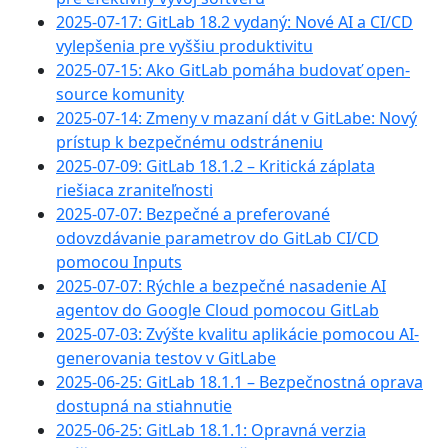
2025-07-17: GitLab 18.2 vydaný: Nové AI a CI/CD
vylepšenia pre vyššiu produktivitu
2025-07-15: Ako GitLab pomáha budovať open-
source komunity
2025-07-14: Zmeny v mazaní dát v GitLabe: Nový
prístup k bezpečnému odstráneniu
2025-07-09: GitLab 18.1.2 – Kritická záplata
riešiac a zraniteľnosti
2025-07-07: Bezpečné a preferované
odovzdávanie parametrov do GitLab CI/CD
pomocou Inputs
2025-07-07: Rýchle a bezpečné nasadenie AI
agentov do Google Cloud pomocou GitLab
2025-07-03: Zvýšte kvalitu aplikácie pomocou AI-
generovania testov v GitLabe
2025-06-25: GitLab 18.1.1 – Bezpečnostná oprava
dostupná na stiahnutie
2025-06-25: GitLab 18.1.1: Opravná verzia