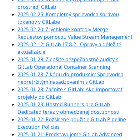
prostredí GitLab
2025-02-25: Kompletný sprievodca správou
tokenov v GitLabe
2025-02-20: Zrýchlenie kontroly Merge
Requestov pomocou Value Stream Management
2025-02-12: GitLab 17.8.2 - Opravy a dôležité
aktualizácie
2025-01-29: Zlepšite bezpečnostné audity s
GitLab Operational Container Scanning
2025-01-28: Z kódu do produkcie: Sprievodca
nepretržitým nasadzovaním s GitLab
2025-01-28: Začnite s GitLab: Ako importovať
projekty do GitLab
2025-01-23: Hosted Runners pre GitLab
Dedicated teraz v obmedzenej dostupnosti
2025-01-22: Rozšírené použitie GitLab Pipeline
Execution Policies
2025-01-21: Predstavujeme GitLab Advanced