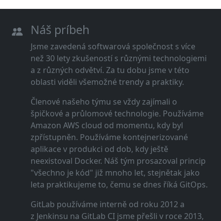
Náš príbeh
Jsme zavedená softwarová společnost s více
než 30 lety zkušeností s různými technologiemi
a z různých odvětví. Za tu dobu jsme v této
oblasti viděli všemožné trendy a praktiky.
Členové našeho týmu se vždy zajímali o
špičkové a průlomové technologie. Používáme
Amazon AWS cloud od momentu, kdy byl
zpřístupněn. Používáme kontejnerizované
aplikace v produkci od dob, kdy ještě
neexistoval Docker. Náš tým prosazoval princip
"všechno je kód" již mnoho let, stejnětak jako
leta praktikujeme to, čemu se dnes říká GitOps.
GitLab používáme interně od roku 2012 a
z Jenkinsu na GitLab CI jsme přešli v roce 2013,