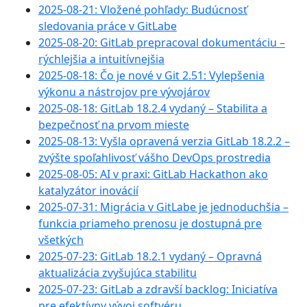
2025-08-21: Vložené pohľady: Budúcnosť
sledovania práce v GitLabe
2025-08-20: GitLab prepracoval dokumentáciu –
rýchlejšia a intuitívnejšia
2025-08-18: Čo je nové v Git 2.51: Vylepšenia
výkonu a nástrojov pre vývojárov
2025-08-18: GitLab 18.2.4 vydaný – Stabilita a
bezpečnosť na prvom mieste
2025-08-13: Vyšla opravená verzia GitLab 18.2.2 –
zvýšte spoľahlivosť vášho DevOps prostredia
2025-08-05: AI v praxi: GitLab Hackathon ako
katalyzátor inovácií
2025-07-31: Migrácia v GitLabe je jednoduchšia –
funkcia priameho prenosu je dostupná pre
všetkých
2025-07-23: GitLab 18.2.1 vydaný – Opravná
aktualizácia zvyšujúca stabilitu
2025-07-23: GitLab a zdravší backlog: Iniciatíva
pre efektívny vývoj softvéru