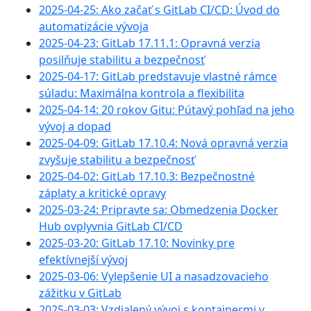
2025-04-25: Ako začať s GitLab CI/CD: Úvod do
automatizácie vývoja
2025-04-23: GitLab 17.11.1: Opravná verzia
posilňuje stabilitu a bezpečnosť
2025-04-17: GitLab predstavuje vlastné rámce
súladu: Maximálna kontrola a flexibilita
2025-04-14: 20 rokov Gitu: Pútavý pohľad na jeho
vývoj a dopad
2025-04-09: GitLab 17.10.4: Nová opravná verzia
zvyšuje stabilitu a bezpečnosť
2025-04-02: GitLab 17.10.3: Bezpečnostné
záplaty a kritické opravy
2025-03-24: Pripravte sa: Obmedzenia Docker
Hub ovplyvnia GitLab CI/CD
2025-03-20: GitLab 17.10: Novinky pre
efektívnejší vývoj
2025-03-06: Vylepšenie UI a nasadzovacieho
zážitku v GitLab
2025-03-03: Vzdialený vývoj s kontajnermi v