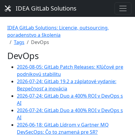
IDEA GitLab Solutions
IDEA GitLab Solutions: Licencie, outsourcing,
poradenstvo a školenia
Tags
DevOps
DevOps
2026-08-05: GitLab Patch Releases: Kľúčové pre
podnikovú stabilitu
2026-07-24: GitLab 19.2 a záplatové vydanie:
Bezpečnosť a inovácia
2026-07-24: GitLab Duo a 400% ROI v DevOps s
AI
2026-07-24: GitLab Duo a 400% ROI v DevOps s
AI
2026-06-18: GitLab Lídrom v Gartner MQ
DevSecOps: Čo to znamená pre SR?