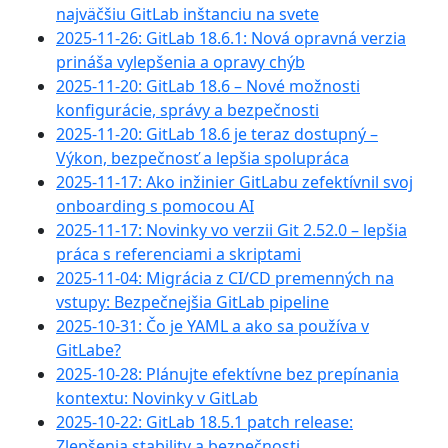
najväčšiu GitLab inštanciu na svete
2025-11-26: GitLab 18.6.1: Nová opravná verzia
prináša vylepšenia a opravy chýb
2025-11-20: GitLab 18.6 – Nové možnosti
konfigurácie, správy a bezpečnosti
2025-11-20: GitLab 18.6 je teraz dostupný –
Výkon, bezpečnosť a lepšia spolupráca
2025-11-17: Ako inžinier GitLabu zefektívnil svoj
onboarding s pomocou AI
2025-11-17: Novinky vo verzii Git 2.52.0 – lepšia
práca s referenciami a skriptami
2025-11-04: Migrácia z CI/CD premenných na
vstupy: Bezpečnejšia GitLab pipeline
2025-10-31: Čo je YAML a ako sa používa v
GitLabe?
2025-10-28: Plánujte efektívne bez prepínania
kontextu: Novinky v GitLab
2025-10-22: GitLab 18.5.1 patch release:
Zlepšenia stability a bezpečnosti