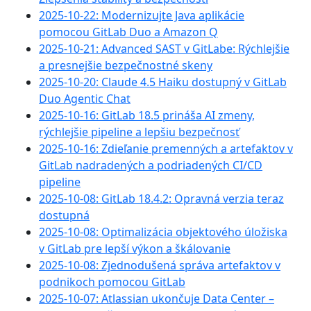
2025-10-22: Modernizujte Java aplikácie
pomocou GitLab Duo a Amazon Q
2025-10-21: Advanced SAST v GitLabe: Rýchlejšie
a presnejšie bezpečnostné skeny
2025-10-20: Claude 4.5 Haiku dostupný v GitLab
Duo Agentic Chat
2025-10-16: GitLab 18.5 prináša AI zmeny,
rýchlejšie pipeline a lepšiu bezpečnosť
2025-10-16: Zdieľanie premenných a artefaktov v
GitLab nadradených a podriadených CI/CD
pipeline
2025-10-08: GitLab 18.4.2: Opravná verzia teraz
dostupná
2025-10-08: Optimalizácia objektového úložiska
v GitLab pre lepší výkon a škálovanie
2025-10-08: Zjednodušená správa artefaktov v
podnikoch pomocou GitLab
2025-10-07: Atlassian ukončuje Data Center –