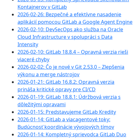
Kontajnerov v GitLab
2026-02-26: Bezpečné a efektívne nasadenie
aplikácií pomocou GitLab a Google Agent Engine
2026-02-10: DevSecOps ako služba na Oracle
Cloud Infrastructure v spolupráci s Data
Intensity
2026-02-10: GitLab 18.8.4 – Opravná verzia rieši
viaceré chyby
2026-02-02: Čo je nové v Git 2.53.0 – Zlepšenia
výkonu a merge nástrojov
2026-01-21: GitLab 16.8.2: Opravná verzia
prináša kritické opravy pre CI/CD
2026-01-19: GitLab 18.8.1: Údržbová verzia s
dôležitými opravami
2026-01-15: Predstavujeme GitLab Kredity
2026-01-14: GitLab a viacagentové toky:
Budúcnosť koordinácie vývojových tímov
2026-01-14: Kompletný sprievodca GitLab Duo