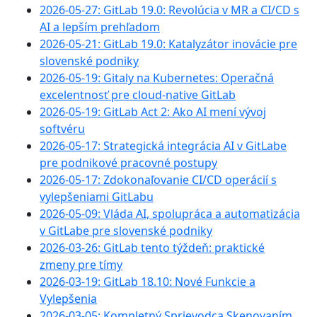
2026-05-27: GitLab 19.0: Revolúcia v MR a CI/CD s
AI a lepším prehľadom
2026-05-21: GitLab 19.0: Katalyzátor inovácie pre
slovenské podniky
2026-05-19: Gitaly na Kubernetes: Operačná
excelentnosť pre cloud-native GitLab
2026-05-19: GitLab Act 2: Ako AI mení vývoj
softvéru
2026-05-17: Strategická integrácia AI v GitLabe
pre podnikové pracovné postupy
2026-05-17: Zdokonaľovanie CI/CD operácií s
vylepšeniami GitLabu
2026-05-09: Vláda AI, spolupráca a automatizácia
v GitLabe pre slovenské podniky
2026-03-26: GitLab tento týždeň: praktické
zmeny pre tímy
2026-03-19: GitLab 18.10: Nové Funkcie a
Vylepšenia
2026-03-05: Kompletný Sprievodca Skenovaním