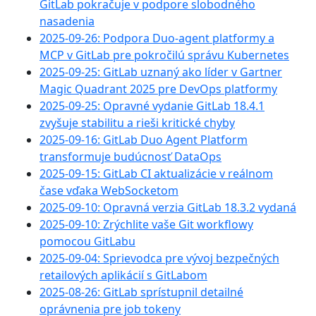
GitLab pokračuje v podpore slobodného
nasadenia
2025-09-26: Podpora Duo-agent platformy a
MCP v GitLab pre pokročilú správu Kubernetes
2025-09-25: GitLab uznaný ako líder v Gartner
Magic Quadrant 2025 pre DevOps platformy
2025-09-25: Opravné vydanie GitLab 18.4.1
zvyšuje stabilitu a rieši kritické chyby
2025-09-16: GitLab Duo Agent Platform
transformuje budúcnosť DataOps
2025-09-15: GitLab CI aktualizácie v reálnom
čase vďaka WebSocketom
2025-09-10: Opravná verzia GitLab 18.3.2 vydaná
2025-09-10: Zrýchlite vaše Git workflowy
pomocou GitLabu
2025-09-04: Sprievodca pre vývoj bezpečných
retailových aplikácií s GitLabom
2025-08-26: GitLab sprístupnil detailné
oprávnenia pre job tokeny