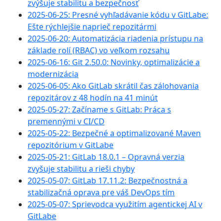
zvýšuje stabilitu a bezpečnosť
2025-06-25: Presné vyhľadávanie kódu v GitLabe:
Ešte rýchlejšie naprieč repozitármi
2025-06-20: Automatizácia riadenia prístupu na
základe rolí (RBAC) vo veľkom rozsahu
2025-06-16: Git 2.50.0: Novinky, optimalizácie a
modernizácia
2025-06-05: Ako GitLab skrátil čas zálohovania
repozitárov z 48 hodín na 41 minút
2025-05-27: Začíname s GitLab: Práca s
premennými v CI/CD
2025-05-22: Bezpečné a optimalizované Maven
repozitórium v GitLabe
2025-05-21: GitLab 18.0.1 – Opravná verzia
zvyšuje stabilitu a rieši chyby
2025-05-07: GitLab 17.11.2: Bezpečnostná a
stabilizačná oprava pre váš DevOps tím
2025-05-07: Sprievodca využitím agentickej AI v
GitLabe