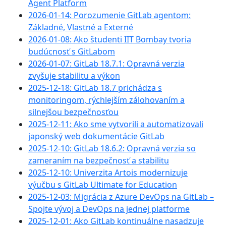
Agent Platform
2026-01-14: Porozumenie GitLab agentom:
Základné, Vlastné a Externé
2026-01-08: Ako študenti IIT Bombay tvoria
budúcnosť s GitLabom
2026-01-07: GitLab 18.7.1: Opravná verzia
zvyšuje stabilitu a výkon
2025-12-18: GitLab 18.7 prichádza s
monitoringom, rýchlejším zálohovaním a
silnejšou bezpečnosťou
2025-12-11: Ako sme vytvorili a automatizovali
japonský web dokumentácie GitLab
2025-12-10: GitLab 18.6.2: Opravná verzia so
zameraním na bezpečnosť a stabilitu
2025-12-10: Univerzita Artois modernizuje
výučbu s GitLab Ultimate for Education
2025-12-03: Migrácia z Azure DevOps na GitLab –
Spojte vývoj a DevOps na jednej platforme
2025-12-01: Ako GitLab kontinuálne nasadzuje