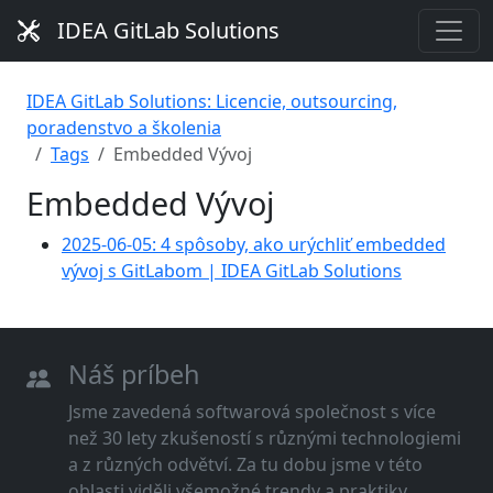
IDEA GitLab Solutions
IDEA GitLab Solutions: Licencie, outsourcing,
poradenstvo a školenia
Tags
Embedded Vývoj
Embedded Vývoj
2025-06-05: 4 spôsoby, ako urýchliť embedded
vývoj s GitLabom | IDEA GitLab Solutions
Náš príbeh
Jsme zavedená softwarová společnost s více
než 30 lety zkušeností s různými technologiemi
a z různých odvětví. Za tu dobu jsme v této
oblasti viděli všemožné trendy a praktiky.