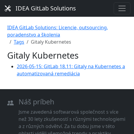
IDEA GitLab Solutions
IDEA GitLab Solutions: Licencie, outsourcing,
poradenstvo a školenia
Tags
Gitaly Kubernetes
Gitaly Kubernetes
2026-05-15: GitLab 18.11: Gitaly na Kubernetes a
automatizovaná remediácia
Náš príbeh
Jsme zavedená softwarová společnost s více
než 30 lety zkušeností s různými technologiemi
a z různých odvětví. Za tu dobu jsme v této
oblasti viděli všemožné trendy a praktiky.