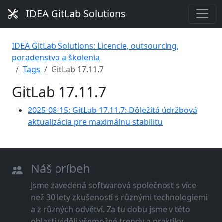
IDEA GitLab Solutions
IDEA GitLab Solutions: Licencie, outsourcing,
poradenstvo a školenia
Tags
GitLab 17.11.7
GitLab 17.11.7
2025-08-15: GitLab 17.11.7: Dôležitá údržbová
aktualizácia pre maximálnu stabilitu
Náš príbeh
Jsme zavedená softwarová společnost s více
než 30 lety zkušeností s různými technologiemi
a z různých odvětví. Za tu dobu jsme v této
oblasti viděli všemožné trendy a praktiky.