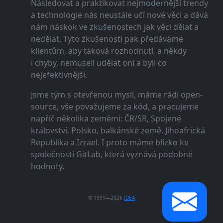
Následovat a praktikovat nejmodernější trendy
a technologie nás neustále učí nové věci a dává
nám náskok ve zkušenostech jak věci dělat a
nedělat. Tyto zkušenosti pak předáváme
klientům, aby taková rozhodnutí, a někdy
i chyby, nemuseli udělat oni a byli co
nejefektivnější.
Jsme tým s otevřenou myslí, máme rádi open-
source, vše považujeme za kód, a pracujeme
napříč několika zeměmi: ČR/SR, Spojené
království, Polsko, balkánské země, Jihoafrická
Republika a Izrael. I proto máme blízko ke
společnosti GitLab, která vyznává podobné
hodnoty.
© 1991—2026
IDEA