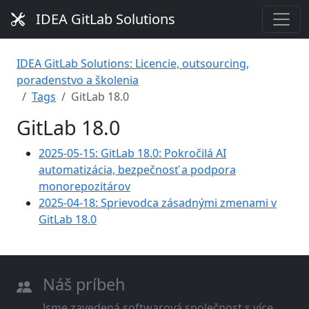
IDEA GitLab Solutions
IDEA GitLab Solutions: Licencie, outsourcing,
poradenstvo a školenia
Tags
GitLab 18.0
GitLab 18.0
2025-05-15: GitLab 18.0: Pokročilá AI
automatizácia, bezpečnosť a podpora
monorepozitárov
2025-04-18: Sprievodca zásadnými zmenami v
GitLab 18.0
Náš príbeh
Jsme zavedená softwarová společnost s více