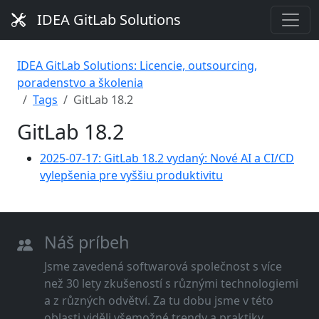
IDEA GitLab Solutions
IDEA GitLab Solutions: Licencie, outsourcing,
poradenstvo a školenia
Tags
GitLab 18.2
GitLab 18.2
2025-07-17: GitLab 18.2 vydaný: Nové AI a CI/CD
vylepšenia pre vyššiu produktivitu
Náš príbeh
Jsme zavedená softwarová společnost s více
než 30 lety zkušeností s různými technologiemi
a z různých odvětví. Za tu dobu jsme v této
oblasti viděli všemožné trendy a praktiky.