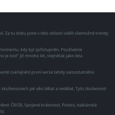
í. Za tu dobu jsme v této oblasti viděli všemožné trendy
 momentu, kdy byl zpřístupněn. Používáme
 je kód" již mnoho let, stejnětak jako leta
omentě zveřejnění první verze tehdy samostatného
zkušenostech jak věci dělat a nedělat. Tyto zkušenosti
ěmi: ČR/SR, Spojené království, Polsko, balkánské
ty.