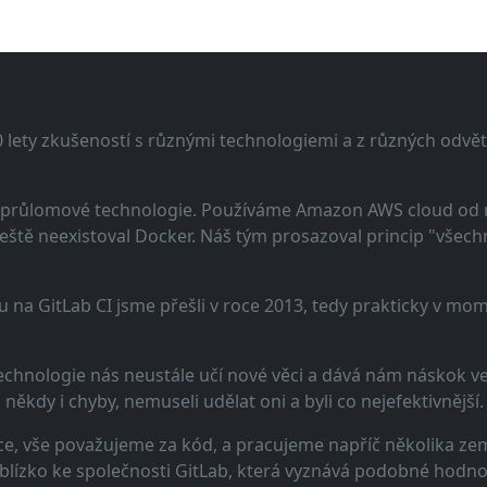
lety zkušeností s různými technologiemi a z různých odvětv
 a průlomové technologie. Používáme Amazon AWS cloud od
eště neexistoval Docker. Náš tým prosazoval princip "všechno
u na GitLab CI jsme přešli v roce 2013, tedy prakticky v m
echnologie nás neustále učí nové věci a dává nám náskok ve 
ěkdy i chyby, nemuseli udělat oni a byli co nejefektivnější.
e, vše považujeme za kód, a pracujeme napříč několika zem
 blízko ke společnosti GitLab, která vyznává podobné hodno