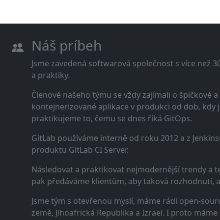
Náš príbeh
Jsme zavedená softwarová společnost s více než 30 
a praktiky.
Členové našeho týmu se vždy zajímali o špičkové
kontejnerizované aplikace v produkci od dob, kdy j
praktikujeme to, čemu se dnes říká GitOps.
GitLab používáme interně od roku 2012 a z Jenkins
produktu GitLab CI Server.
Následovat a praktikovat nejmodernější trendy a t
pak předáváme klientům, aby taková rozhodnutí, a n
Jsme tým s otevřenou myslí, máme rádi open-sourc
země, Jihoafrická Republika a Izrael. I proto máme