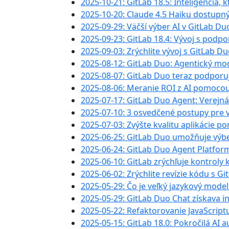
2025-10-21: GitLab 18.5: Inteligencia,
2025-10-20: Claude 4.5 Haiku dostupný
2025-09-29: Väčší výber AI v GitLab D
2025-09-23: GitLab 18.4: Vývoj s podpor
2025-09-03: Zrýchlite vývoj s GitLab 
2025-08-12: GitLab Duo: Agentický mod
2025-08-07: GitLab Duo teraz podporu
2025-08-06: Meranie ROI z AI pomocou 
2025-07-17: GitLab Duo Agent: Verejná
2025-07-10: 3 osvedčené postupy pre v
2025-07-03: Zvýšte kvalitu aplikácie 
2025-06-25: GitLab Duo umožňuje výbe
2025-06-24: GitLab Duo Agent Platform
2025-06-10: GitLab zrýchľuje kontrol
2025-06-02: Zrýchlite revízie kódu s 
2025-05-29: Čo je veľký jazykový model
2025-05-29: GitLab Duo Chat získava i
2025-05-22: Refaktorovanie JavaScrip
2025-05-15: GitLab 18.0: Pokročilá A