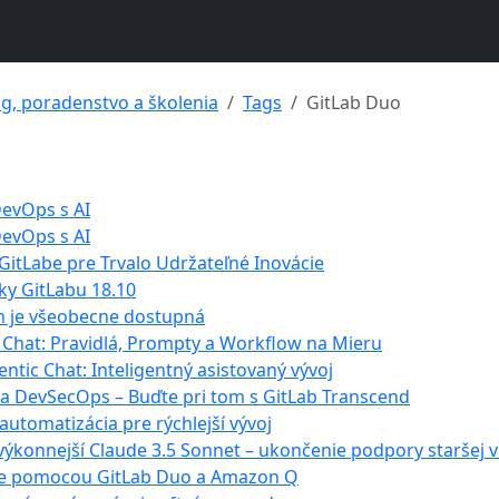
ng, poradenstvo a školenia
Tags
GitLab Duo
DevOps s AI
DevOps s AI
 GitLabe pre Trvalo Udržateľné Inovácie
nky GitLabu 18.10
m je všeobecne dostupná
 Chat: Pravidlá, Prompty a Workflow na Mieru
ntic Chat: Inteligentný asistovaný vývoj
ra DevSecOps – Buďte pri tom s GitLab Transcend
 automatizácia pre rýchlejší vývoj
ýkonnejší Claude 3.5 Sonnet – ukončenie podpory staršej v
ácie pomocou GitLab Duo a Amazon Q