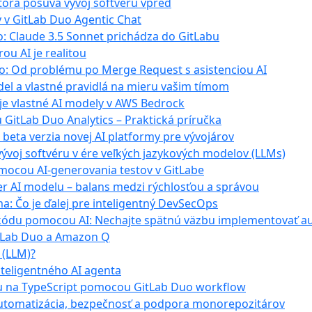
 ktorá posúva vývoj softvéru vpred
 v GitLab Duo Agentic Chat
uo: Claude 3.5 Sonnet prichádza do GitLabu
ou AI je realitou
Duo: Od problému po Merge Request s asistenciou AI
el a vlastné pravidlá na mieru vašim tímom
je vlastné AI modely v AWS Bedrock
GitLab Duo Analytics – Praktická príručka
 beta verzia novej AI platformy pre vývojárov
ývoj softvéru v ére veľkých jazykových modelov (LLMs)
pomocou AI-generovania testov v GitLabe
r AI modelu – balans medzi rýchlosťou a správou
a: Čo je ďalej pre inteligentný DevSecOps
y kódu pomocou AI: Nechajte spätnú väzbu implementovať a
GitLab Duo a Amazon Q
 (LLM)?
nteligentného AI agenta
tu na TypeScript pomocou GitLab Duo workflow
I automatizácia, bezpečnosť a podpora monorepozitárov