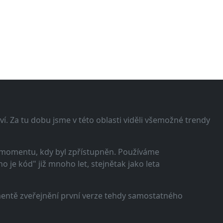
í. Za tu dobu jsme v této oblasti viděli všemožné trendy
 momentu, kdy byl zpřístupněn. Používáme
 je kód" již mnoho let, stejnětak jako leta
omentě zveřejnění první verze tehdy samostatného