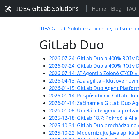
IDEA GitLab Solutions
Home
Blog
FAQ
IDEA GitLab Solutions: Licencie, outsourci
GitLab Duo
2026-07-24: GitLab Duo a 400% ROI v 
2026-07-24: GitLab Duo a 400% ROI v 
2026-07-14: AI Agenti a Zelené CI/CD v
2026-04-13: AI a agilita – kľúčové novi
2026-01-15: GitLab Duo Agent Platfor
2026-01-14: Prispôsobenie GitLab Duo
2026-01-14: Začíname s GitLab Duo Age
2026-01-08: Umelá inteligencia pretvá
2025-12-18: GitLab 18.7: Pokročilá AI a
2025-10-31: GitLab Duo prechádza na v
2025-10-22: Modernizujte Java aplik