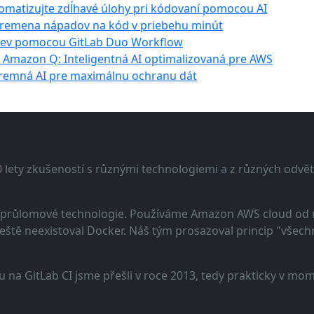
omatizujte zdĺhavé úlohy pri kódovaní pomocou AI
Premena nápadov na kód v priebehu minút
ziev pomocou GitLab Duo Workflow
s Amazon Q: Inteligentná AI optimalizovaná pre AWS
Firemná AI pre maximálnu ochranu dát
lety zkušeností s různými technologiemi a z různých odvětv
 a průlomové technologie. Používáme Amazon AWS cloud od
eště neexistoval Docker. Náš tým prosazoval princip "všechno
u na GitLab CI jsme přešli v roce 2013, tedy prakticky v m