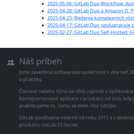
2025-05-06: GitLab Duo Workflow: Aut
2025-04-28: GitLab Duo a Amazon Q: 
2025-04-23: Riešenie komplexných vý
2025-04-17: GitLab Duo spolupracuje 
2025-02-27: GitLab Duo Self-Hosted: 
Náš príbeh
Jsme zavedená softwarová společnost s více než 30 
a praktiky.
Členové našeho týmu se vždy zajímali o špičkové
kontejnerizované aplikace v produkci od dob, kdy j
praktikujeme to, čemu se dnes říká GitOps.
GitLab používáme interně od roku 2012 a z Jenkins
produktu GitLab CI Server.