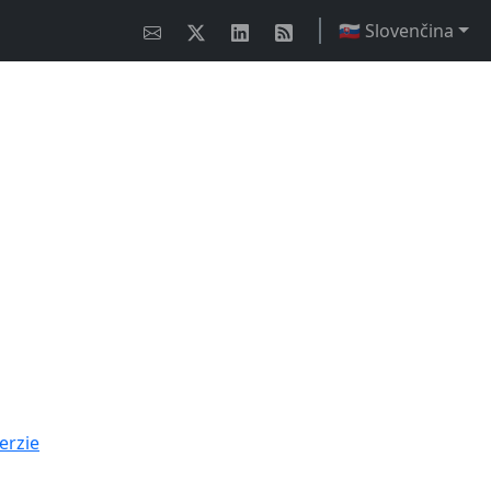
🇸🇰 Slovenčina
erzie