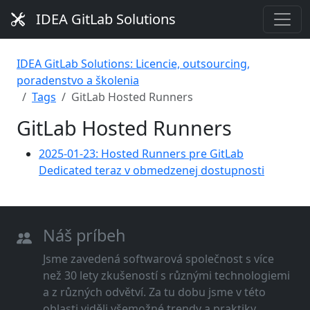
IDEA GitLab Solutions
IDEA GitLab Solutions: Licencie, outsourcing,
poradenstvo a školenia
Tags
GitLab Hosted Runners
GitLab Hosted Runners
2025-01-23: Hosted Runners pre GitLab
Dedicated teraz v obmedzenej dostupnosti
Náš príbeh
Jsme zavedená softwarová společnost s více
než 30 lety zkušeností s různými technologiemi
a z různých odvětví. Za tu dobu jsme v této
oblasti viděli všemožné trendy a praktiky.