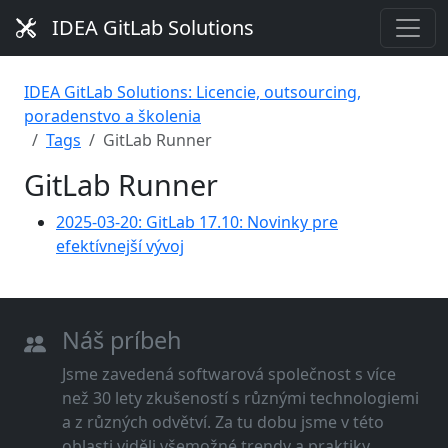
IDEA GitLab Solutions
IDEA GitLab Solutions: Licencie, outsourcing,
poradenstvo a školenia
Tags
GitLab Runner
GitLab Runner
2025-03-20: GitLab 17.10: Novinky pre
efektívnejší vývoj
Náš príbeh
Jsme zavedená softwarová společnost s více
než 30 lety zkušeností s různými technologiemi
a z různých odvětví. Za tu dobu jsme v této
oblasti viděli všemožné trendy a praktiky.