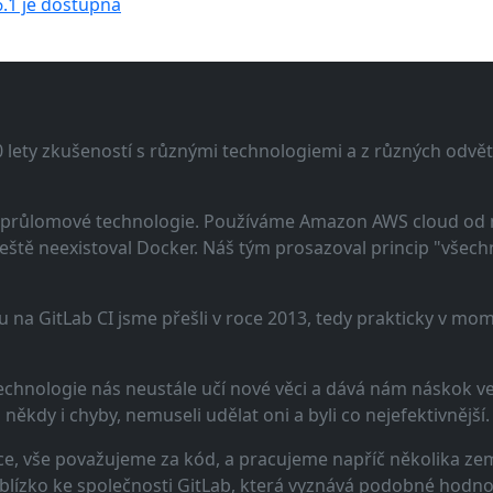
6.1 je dostupná
lety zkušeností s různými technologiemi a z různých odvětv
 a průlomové technologie. Používáme Amazon AWS cloud od
eště neexistoval Docker. Náš tým prosazoval princip "všechno
u na GitLab CI jsme přešli v roce 2013, tedy prakticky v m
echnologie nás neustále učí nové věci a dává nám náskok ve 
ěkdy i chyby, nemuseli udělat oni a byli co nejefektivnější.
e, vše považujeme za kód, a pracujeme napříč několika zem
 blízko ke společnosti GitLab, která vyznává podobné hodno