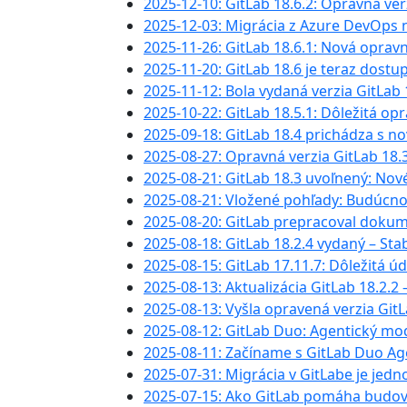
2025-12-10: GitLab 18.6.2: Opravná ve
2025-12-03: Migrácia z Azure DevOps n
2025-11-26: GitLab 18.6.1: Nová oprav
2025-11-20: GitLab 18.6 je teraz dost
2025-11-12: Bola vydaná verzia GitLab 1
2025-10-22: GitLab 18.5.1: Dôležitá o
2025-09-18: GitLab 18.4 prichádza s 
2025-08-27: Opravná verzia GitLab 18.3
2025-08-21: GitLab 18.3 uvoľnený: No
2025-08-21: Vložené pohľady: Budúcno
2025-08-20: GitLab prepracoval dokumen
2025-08-18: GitLab 18.2.4 vydaný – St
2025-08-15: GitLab 17.11.7: Dôležitá ú
2025-08-13: Aktualizácia GitLab 18.2.2 
2025-08-13: Vyšla opravená verzia Git
2025-08-12: GitLab Duo: Agentický mod
2025-08-11: Začíname s GitLab Duo Age
2025-07-31: Migrácia v GitLabe je jed
2025-07-15: Ako GitLab pomáha budo