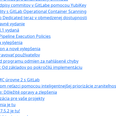
podpisy commitov v GitLabe pomocou YubiKey
ity s GitLab Operational Container Scanning
b Dedicated teraz v obmedzenej dostupnosti
ravné vydanie
8.1 vydaná
Pipeline Execution Policies
a vylepšenia
ýkon a nové vylepšenia
ravovať používateľov
ľad programu odmien za nahlásené chyby
: Od základov po pokročilú implementáciu
C úrovne 2 s GitLab
kom reťazci pomocou inteligentnejšej priorizácie zraniteľnos
e: Dôležité opravy a zlepšenia
izácia pre vaše projekty
nia je tu
.5.2 je tu!