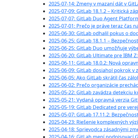
2025-07-14: Zmeny v mazaní dát v Git
2025-07-09: GitLab 18.1.2 – Kritická zápl
2025-07-07: GitLab Duo Agent Platform:
2025-07-01: Prečo je práve teraz ča
2025-06-30: GitLab odhalil pokus o 
2025-06-25: GitLab 18.1.1 – Bezpečnos
2025-06-25: GitLab Duo umožňuje výbe
2025-06-20: GitLab Ultimate pre IBM
2025-06-11: GitLab 18.0.2: Nová oprav
2025-06-09: GitLab dosiahol pokrok v
2025-06-05: Ako GitLab skrátil čas zál
2025-06-02: Prečo organizácie prechá
2025-05-22: GitLab zavádza detekciu 
2025-05-21: Vydaná opravná verzia GitL
2025-05-19: GitLab Dedicated pre vere
2025-05-07: GitLab 17.11.2: Bezpečnos
2025-04-23: Riešenie komplexných vý
2025-04-18: Sprievodca zásadnými zme
2025-04-16: GitLab mení podpisovací 