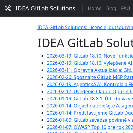
IDEA GitLab Solutions
Home
Blog
FAQ
IDEA GitLab Solutions: Licencie, outsourci
IDEA GitLab Solu
2026-03-19: GitLab 18.10: Nové Funkci
2026-03-19: GitLab 18.10: Vylepšené AI
2026-03-11: Opravná Aktualizácia: Git
2026-02-26: Spoznajte GitLab MSP Pa
2026-02-19: Agentická AI: Kontrola a Fl
2026-02-17: Uvedenie Claude Opus 4.6
2026-01-19: GitLab 18.8.1: Údržbová ve
2026-01-14: Objavte a zdieľajte AI a
2026-01-14: Predstavujeme GitLab Duo
2026-01-09: GitLab zavádza povinné v
2026-01-07: OWASP Top 10 pre rok 202