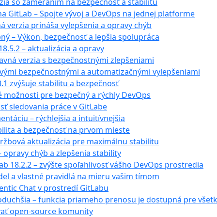
rzia so zameraním na bezpečnosť a stabilitu
a GitLab – Spojte vývoj a DevOps na jednej platforme
ná verzia prináša vylepšenia a opravy chýb
upný – Výkon, bezpečnosť a lepšia spolupráca
8.5.2 – aktualizácia a opravy
pravná verzia s bezpečnostnými zlepšeniami
novými bezpečnostnými a automatizačnými vylepšeniami
.1 zvýšuje stabilitu a bezpečnosť
vé možnosti pre bezpečný a rýchly DevOps
sť sledovania práce v GitLabe
táciu – rýchlejšia a intuitívnejšia
abilita a bezpečnosť na prvom mieste
držbová aktualizácia pre maximálnu stabilitu
– opravy chýb a zlepšenia stability
Lab 18.2.2 – zvýšte spoľahlivosť vášho DevOps prostredia
el a vlastné pravidlá na mieru vašim tímom
ntic Chat v prostredí GitLabu
noduchšia – funkcia priameho prenosu je dostupná pre všet
vať open-source komunity