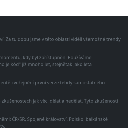
í. Za tu dobu jsme v této oblasti viděli všemožné trendy
 momentu, kdy byl zpřístupněn. Používáme
 je kód" již mnoho let, stejnětak jako leta
omentě zveřejnění první verze tehdy samostatného
zkušenostech jak věci dělat a nedělat. Tyto zkušenosti
ěmi: ČR/SR, Spojené království, Polsko, balkánské
ty.