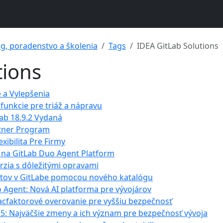
ng, poradenstvo a školenia
Tags
IDEA GitLab Solutions
tions
e a Vylepšenia
 funkcie pre triáž a nápravu
Lab 18.9.2 Vydaná
rtner Program
exibilita Pre Firmy
 na GitLab Duo Agent Platform
rzia s dôležitými opravami
gentov v GitLabe pomocou nového katalógu
 Agent: Nová AI platforma pre vývojárov
iacfaktorové overovanie pre vyššiu bezpečnosť
5: Najväčšie zmeny a ich význam pre bezpečnosť vývoja