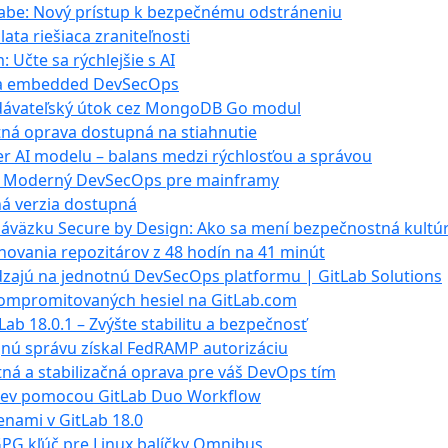
Labe: Nový prístup k bezpečnému odstráneniu
ata riešiac a zraniteľnosti
 Učte sa rýchlejšie s AI
s na embedded DevSecOps
dodávateľský útok cez MongoDB Go modul
tná oprava dostupná na stiahnutie
r AI modelu – balans medzi rýchlosťou a správou
 Z: Moderný DevSecOps pre mainframy
ná verzia dostupná
 záväzku Secure by Design: Ako sa mení bezpečnostná kultú
ohovania repozitárov z 48 hodín na 41 minút
dzajú na jednotnú DevSecOps platformu | GitLab Solutions
kompromitovaných hesiel na GitLab.com
ab 18.0.1 – Zvýšte stabilitu a bezpečnosť
jnú správu získal FedRAMP autorizáciu
tná a stabilizačná oprava pre váš DevOps tím
ziev pomocou GitLab Duo Workflow
nami v GitLab 18.0
GPG kľúč pre Linux balíčky Omnibus