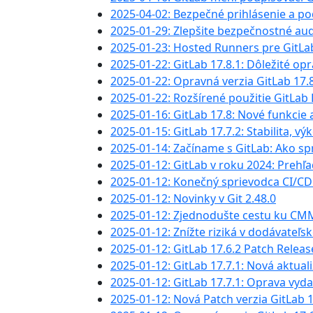
2025-04-02: Bezpečné prihlásenie a 
2025-01-29: Zlepšite bezpečnostné aud
2025-01-23: Hosted Runners pre GitLa
2025-01-22: GitLab 17.8.1: Dôležité op
2025-01-22: Opravná verzia GitLab 17.
2025-01-22: Rozšírené použitie GitLab 
2025-01-16: GitLab 17.8: Nové funkcie 
2025-01-15: GitLab 17.7.2: Stabilita, v
2025-01-14: Začíname s GitLab: Ako sp
2025-01-12: GitLab v roku 2024: Preh
2025-01-12: Konečný sprievodca CI/CD
2025-01-12: Novinky v Git 2.48.0
2025-01-12: Zjednodušte cestu ku CMM
2025-01-12: Znížte riziká v dodávateľs
2025-01-12: GitLab 17.6.2 Patch Releas
2025-01-12: GitLab 17.7.1: Nová aktual
2025-01-12: GitLab 17.7.1: Oprava vyda
2025-01-12: Nová Patch verzia GitLab 17