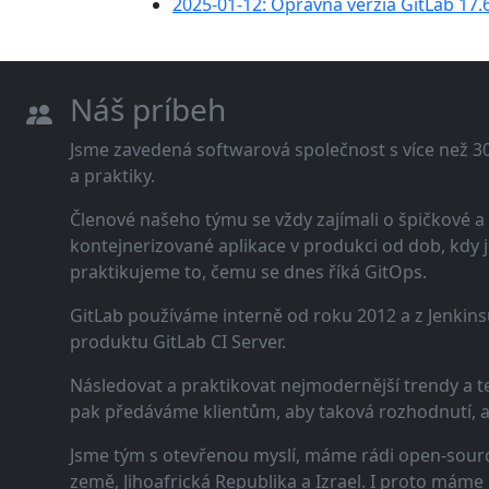
2025-01-12: Opravná verzia GitLab 17.
Náš príbeh
Jsme zavedená softwarová společnost s více než 30 
a praktiky.
Členové našeho týmu se vždy zajímali o špičkové
kontejnerizované aplikace v produkci od dob, kdy j
praktikujeme to, čemu se dnes říká GitOps.
GitLab používáme interně od roku 2012 a z Jenkins
produktu GitLab CI Server.
Následovat a praktikovat nejmodernější trendy a t
pak předáváme klientům, aby taková rozhodnutí, a n
Jsme tým s otevřenou myslí, máme rádi open-sourc
země, Jihoafrická Republika a Izrael. I proto máme