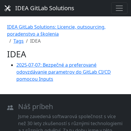
IDEA GitLab Solutions
IDEA GitLab Solutions: Licencie, outsourcing,
poradenstvo a školenia
Tags
IDEA
IDEA
2025-07-07: Bezpečné a preferované
odovzdávanie parametrov do GitLab CI/CD
pomocou Inputs
Náš príbeh
Jsme zavedená softwarová společnost s více
než 30 lety zkušeností s různými technologiemi
a z různých odvětví. Za tu dobu jsme v této