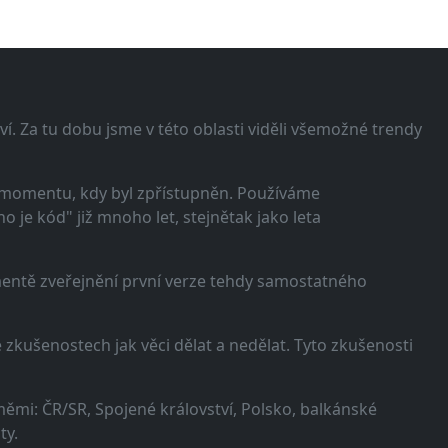
í. Za tu dobu jsme v této oblasti viděli všemožné trendy
 momentu, kdy byl zpřístupněn. Používáme
 je kód" již mnoho let, stejnětak jako leta
omentě zveřejnění první verze tehdy samostatného
zkušenostech jak věci dělat a nedělat. Tyto zkušenosti
ěmi: ČR/SR, Spojené království, Polsko, balkánské
ty.