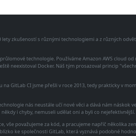
lety zkušeností s různými technologiemi a z různých odvětv
 a průlomové technologie. Používáme Amazon AWS cloud od
eště neexistoval Docker. Náš tým prosazoval princip "všechno
u na GitLab CI jsme přešli v roce 2013, tedy prakticky v m
echnologie nás neustále učí nové věci a dává nám náskok ve 
ěkdy i chyby, nemuseli udělat oni a byli co nejefektivnější.
e, vše považujeme za kód, a pracujeme napříč několika zem
 blízko ke společnosti GitLab, která vyznává podobné hodno