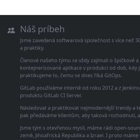
Náš príbeh
Jsme zavedená softwarová společnost s více než 30 
a praktiky.
Členové našeho týmu se vždy zajímali o špičkové
kontejnerizované aplikace v produkci od dob, kdy j
praktikujeme to, čemu se dnes říká GitOps.
GitLab používáme interně od roku 2012 a z Jenkins
produktu GitLab CI Server.
Následovat a praktikovat nejmodernější trendy a t
pak předáváme klientům, aby taková rozhodnutí, a n
Jsme tým s otevřenou myslí, máme rádi open-sourc
země, Jihoafrická Republika a Izrael. I proto máme