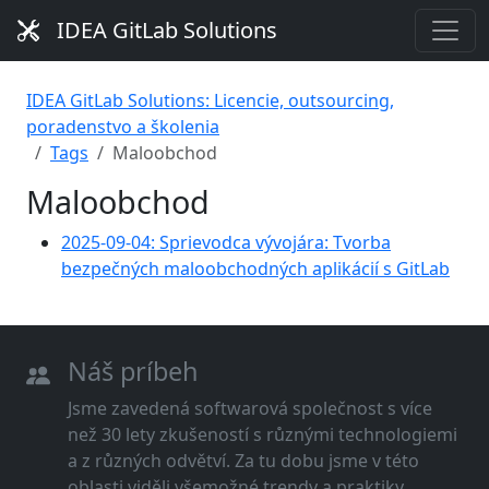
IDEA GitLab Solutions
IDEA GitLab Solutions: Licencie, outsourcing,
poradenstvo a školenia
Tags
Maloobchod
Maloobchod
2025-09-04: Sprievodca vývojára: Tvorba
bezpečných maloobchodných aplikácií s GitLab
Náš príbeh
Jsme zavedená softwarová společnost s více
než 30 lety zkušeností s různými technologiemi
a z různých odvětví. Za tu dobu jsme v této
oblasti viděli všemožné trendy a praktiky.