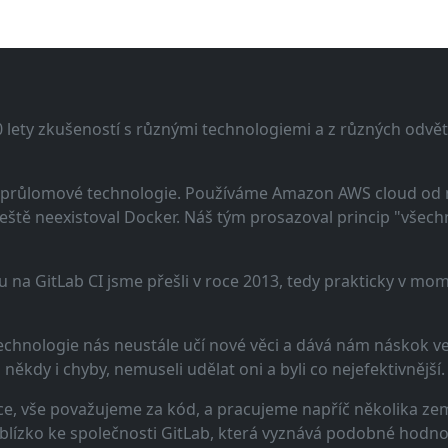
lety zkušeností s různými technologiemi a z různých odvětv
 a průlomové technologie. Používáme Amazon AWS cloud od
eště neexistoval Docker. Náš tým prosazoval princip "všechno
u na GitLab CI jsme přešli v roce 2013, tedy prakticky v m
echnologie nás neustále učí nové věci a dává nám náskok ve 
ěkdy i chyby, nemuseli udělat oni a byli co nejefektivnější.
e, vše považujeme za kód, a pracujeme napříč několika zem
 blízko ke společnosti GitLab, která vyznává podobné hodno