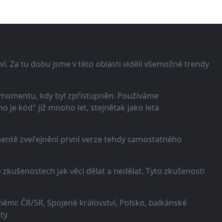
í. Za tu dobu jsme v této oblasti viděli všemožné trendy
 momentu, kdy byl zpřístupněn. Používáme
 je kód" již mnoho let, stejnětak jako leta
omentě zveřejnění první verze tehdy samostatného
zkušenostech jak věci dělat a nedělat. Tyto zkušenosti
ěmi: ČR/SR, Spojené království, Polsko, balkánské
ty.