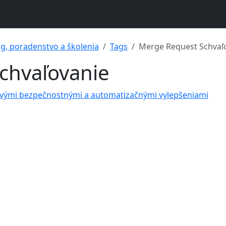
ng, poradenstvo a školenia
Tags
Merge Request Schvaľ
chvaľovanie
novými bezpečnostnými a automatizačnými vylepšeniami