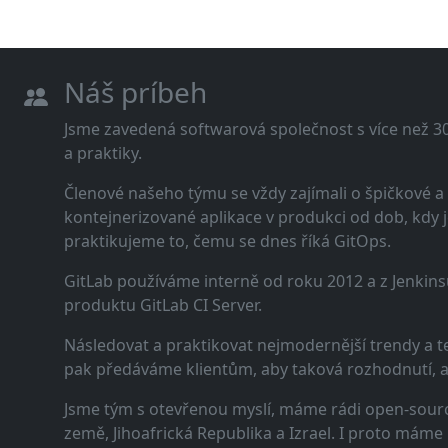
Náš príbeh
Jsme zavedená softwarová společnost s více než 30 
a praktiky.
Členové našeho týmu se vždy zajímali o špičkové
kontejnerizované aplikace v produkci od dob, kdy j
praktikujeme to, čemu se dnes říká GitOps.
GitLab používáme interně od roku 2012 a z Jenkins
produktu GitLab CI Server.
Následovat a praktikovat nejmodernější trendy a t
pak předáváme klientům, aby taková rozhodnutí, a n
Jsme tým s otevřenou myslí, máme rádi open-sourc
země, Jihoafrická Republika a Izrael. I proto máme