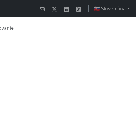
🇸🇰 Slovenčina
ovanie