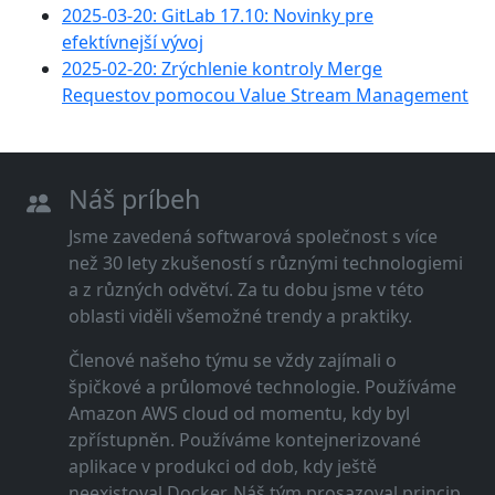
2025-03-20: GitLab 17.10: Novinky pre
efektívnejší vývoj
2025-02-20: Zrýchlenie kontroly Merge
Requestov pomocou Value Stream Management
Náš príbeh
Jsme zavedená softwarová společnost s více
než 30 lety zkušeností s různými technologiemi
a z různých odvětví. Za tu dobu jsme v této
oblasti viděli všemožné trendy a praktiky.
Členové našeho týmu se vždy zajímali o
špičkové a průlomové technologie. Používáme
Amazon AWS cloud od momentu, kdy byl
zpřístupněn. Používáme kontejnerizované
aplikace v produkci od dob, kdy ještě
neexistoval Docker. Náš tým prosazoval princip