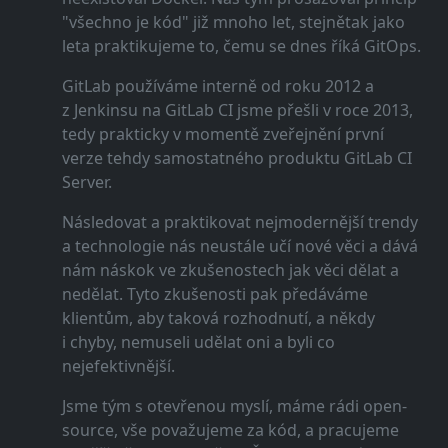
"všechno je kód" již mnoho let, stejnětak jako
leta praktikujeme to, čemu se dnes říká GitOps.
GitLab používáme interně od roku 2012 a
z Jenkinsu na GitLab CI jsme přešli v roce 2013,
tedy prakticky v momentě zveřejnění první
verze tehdy samostatného produktu GitLab CI
Server.
Následovat a praktikovat nejmodernější trendy
a technologie nás neustále učí nové věci a dává
nám náskok ve zkušenostech jak věci dělat a
nedělat. Tyto zkušenosti pak předáváme
klientům, aby taková rozhodnutí, a někdy
i chyby, nemuseli udělat oni a byli co
nejefektivnější.
Jsme tým s otevřenou myslí, máme rádi open-
source, vše považujeme za kód, a pracujeme