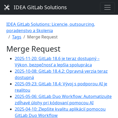
IDEA GitLab Solutions
IDEA GitLab Solutions: Licencie, outsourcing,
poradenstvo a školenia
Tags
Merge Request
Merge Request
2025-11-20: GitLab 18.6 je teraz dostupný –
Výkon, bezpečnosť a lepšia spolupráca
2025-10-08: GitLab 18.4.2: Opravná verzia teraz
dostupná
2025-09-23: GitLab 18.4: Vývoj s podporou AI je
realitou
2025-05-06: GitLab Duo Workflow: Automatizujte
zdĺhavé úlohy pri kódovaní pomocou AI
2025-04-10: Zlepšite kvalitu aplikácií pomocou
GitLab Duo Workflow