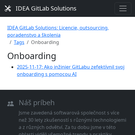
IDEA GitLab Solutions
IDEA GitLab Solutions: Licencie, outsourcing,
poradenstvo a školenia
Tags
Onboarding
Onboarding
2025-11-17: Ako inžinier GitLabu zefektívnil svoj
onboarding s pomocou AI
Náš príbeh
Jsme zavedená softwarová společnost s více
než 30 lety zkušeností s různými technologiemi
a z různých odvětví. Za tu dobu jsme v této
oblasti viděli všemožné trendy a praktiky.