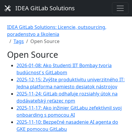
IDEA GitLab Solutions
IDEA GitLab Solutions: Licencie, outsourcing,
poradenstvo a školenia
Tags
Open Source
Open Source
2026-01-08: Ako študenti IIT Bombay tvoria
budúcnosť s GitLabom
2025-12-15: Zvýšte produktivitu univerzitného IT:
Jedna platforma namiesto desiatok nástrojov
2025-11-24: GitLab odhaľuje rozsiahly útok na
dodávateľský reťazec npm
2025-11-17: Ako inžinier GitLabu zefektívnil svoj
onboarding s pomocou AI
2025-11-10: Bezpečné nasadenie AI agenta do
GKE pomocou GitLabu