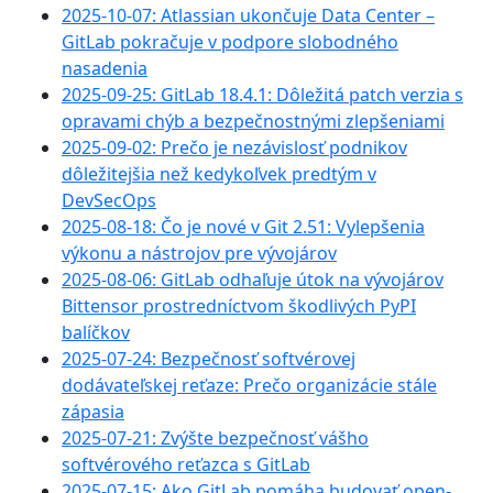
2025-10-07: Atlassian ukončuje Data Center –
GitLab pokračuje v podpore slobodného
nasadenia
2025-09-25: GitLab 18.4.1: Dôležitá patch verzia s
opravami chýb a bezpečnostnými zlepšeniami
2025-09-02: Prečo je nezávislosť podnikov
dôležitejšia než kedykoľvek predtým v
DevSecOps
2025-08-18: Čo je nové v Git 2.51: Vylepšenia
výkonu a nástrojov pre vývojárov
2025-08-06: GitLab odhaľuje útok na vývojárov
Bittensor prostredníctvom škodlivých PyPI
balíčkov
2025-07-24: Bezpečnosť softvérovej
dodávateľskej reťaze: Prečo organizácie stále
zápasia
2025-07-21: Zvýšte bezpečnosť vášho
softvérového reťazca s GitLab
2025-07-15: Ako GitLab pomáha budovať open-