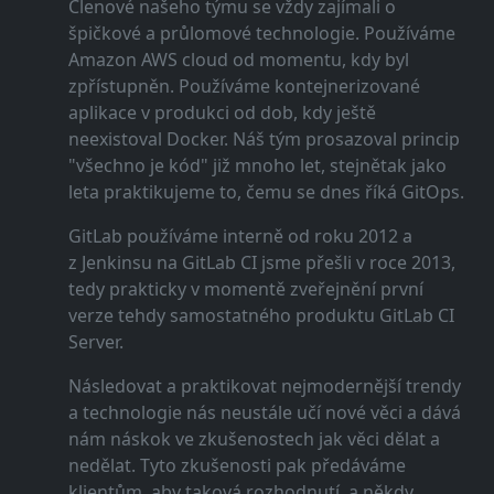
Členové našeho týmu se vždy zajímali o
špičkové a průlomové technologie. Používáme
Amazon AWS cloud od momentu, kdy byl
zpřístupněn. Používáme kontejnerizované
aplikace v produkci od dob, kdy ještě
neexistoval Docker. Náš tým prosazoval princip
"všechno je kód" již mnoho let, stejnětak jako
leta praktikujeme to, čemu se dnes říká GitOps.
GitLab používáme interně od roku 2012 a
z Jenkinsu na GitLab CI jsme přešli v roce 2013,
tedy prakticky v momentě zveřejnění první
verze tehdy samostatného produktu GitLab CI
Server.
Následovat a praktikovat nejmodernější trendy
a technologie nás neustále učí nové věci a dává
nám náskok ve zkušenostech jak věci dělat a
nedělat. Tyto zkušenosti pak předáváme
klientům, aby taková rozhodnutí, a někdy