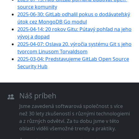
source komunity
2025-06-30: GitLab odhalil pokus o dodávateľský
útok cez MongoDB Go modul
2025-04-14: 20 rokov Gitu: Pútavý pohľad na jeho
vývoj a dopad
2025-04-07: Oslava 20. výročia systému Git s jeho
tvorcom Linusom Torvaldsom
2025-03-04: Predstavujeme GitLab Open Source
Security Hub
Náš príbeh
Jsme zavedená softwarová společnost s více
než 30 lety zkušeností s různými technologiemi
a z různých odvětví. Za tu dobu jsme v této
oblasti viděli všemožné trendy a praktiky.