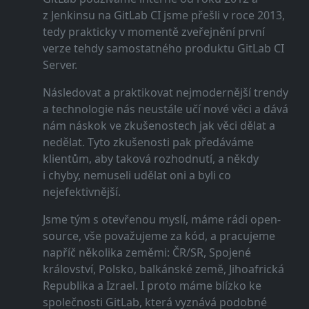
z Jenkinsu na GitLab CI jsme přešli v roce 2013,
tedy prakticky v momentě zveřejnění první
verze tehdy samostatného produktu GitLab CI
Server.
Následovat a praktikovat nejmodernější trendy
a technologie nás neustále učí nové věci a dává
nám náskok ve zkušenostech jak věci dělat a
nedělat. Tyto zkušenosti pak předáváme
klientům, aby taková rozhodnutí, a někdy
i chyby, nemuseli udělat oni a byli co
nejefektivnější.
Jsme tým s otevřenou myslí, máme rádi open-
source, vše považujeme za kód, a pracujeme
napříč několika zeměmi: ČR/SR, Spojené
království, Polsko, balkánské země, Jihoafrická
Republika a Izrael. I proto máme blízko ke
společnosti GitLab, která vyznává podobné