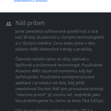
Náš príbeh
Jsme zavedená softwarová společnost s více
než 30 lety zkušeností s různými technologiemi
a z různých odvětví. Za tu dobu jsme v této
oblasti viděli všemožné trendy a praktiky.
Členové našeho týmu se vždy zajímali o
špičkové a průlomové technologie. Používáme
Amazon AWS cloud od momentu, kdy byl
zpřístupněn. Používáme kontejnerizované
aplikace v produkci od dob, kdy ještě
neexistoval Docker. Náš tým prosazoval princip
"všechno je kód" již mnoho let, stejnětak jako
leta praktikujeme to, čemu se dnes říká GitOps.
GitLab používáme interně od roku 2012 a