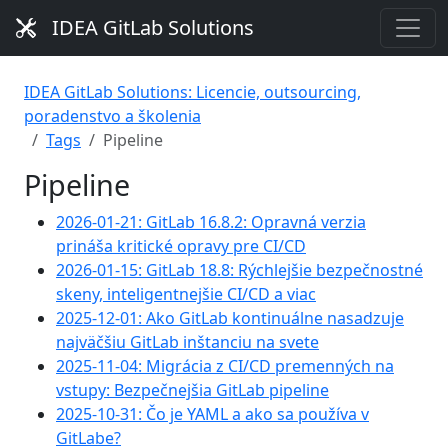
IDEA GitLab Solutions
IDEA GitLab Solutions: Licencie, outsourcing,
poradenstvo a školenia
Tags
Pipeline
Pipeline
2026-01-21: GitLab 16.8.2: Opravná verzia
prináša kritické opravy pre CI/CD
2026-01-15: GitLab 18.8: Rýchlejšie bezpečnostné
skeny, inteligentnejšie CI/CD a viac
2025-12-01: Ako GitLab kontinuálne nasadzuje
najväčšiu GitLab inštanciu na svete
2025-11-04: Migrácia z CI/CD premenných na
vstupy: Bezpečnejšia GitLab pipeline
2025-10-31: Čo je YAML a ako sa používa v
GitLabe?