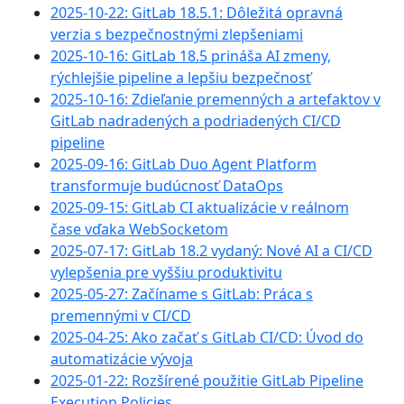
2025-10-22: GitLab 18.5.1: Dôležitá opravná
verzia s bezpečnostnými zlepšeniami
2025-10-16: GitLab 18.5 prináša AI zmeny,
rýchlejšie pipeline a lepšiu bezpečnosť
2025-10-16: Zdieľanie premenných a artefaktov v
GitLab nadradených a podriadených CI/CD
pipeline
2025-09-16: GitLab Duo Agent Platform
transformuje budúcnosť DataOps
2025-09-15: GitLab CI aktualizácie v reálnom
čase vďaka WebSocketom
2025-07-17: GitLab 18.2 vydaný: Nové AI a CI/CD
vylepšenia pre vyššiu produktivitu
2025-05-27: Začíname s GitLab: Práca s
premennými v CI/CD
2025-04-25: Ako začať s GitLab CI/CD: Úvod do
automatizácie vývoja
2025-01-22: Rozšírené použitie GitLab Pipeline
Execution Policies