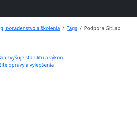
ng, poradenstvo a školenia
Tags
Podpora GitLab
ia zvyšuje stabilitu a výkon
žité opravy a vylepšenia