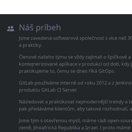
Náš príbeh
Jsme zavedená softwarová společnost s více než 30 
a praktiky.
Členové našeho týmu se vždy zajímali o špičkové
kontejnerizované aplikace v produkci od dob, kdy j
praktikujeme to, čemu se dnes říká GitOps.
GitLab používáme interně od roku 2012 a z Jenkins
produktu GitLab CI Server.
Následovat a praktikovat nejmodernější trendy a t
pak předáváme klientům, aby taková rozhodnutí, a n
Jsme tým s otevřenou myslí, máme rádi open-sourc
země, Jihoafrická Republika a Izrael. I proto máme