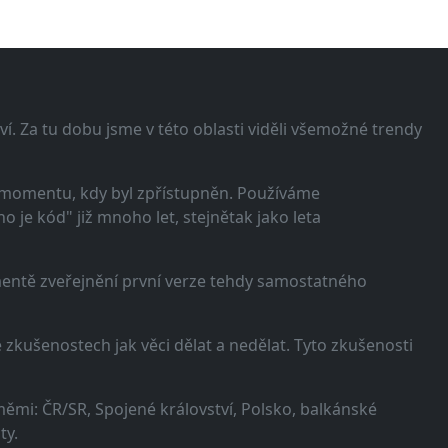
í. Za tu dobu jsme v této oblasti viděli všemožné trendy
 momentu, kdy byl zpřístupněn. Používáme
 je kód" již mnoho let, stejnětak jako leta
omentě zveřejnění první verze tehdy samostatného
zkušenostech jak věci dělat a nedělat. Tyto zkušenosti
ěmi: ČR/SR, Spojené království, Polsko, balkánské
ty.