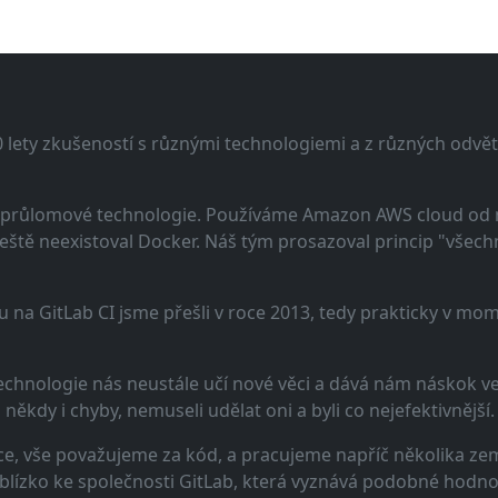
lety zkušeností s různými technologiemi a z různých odvětv
 a průlomové technologie. Používáme Amazon AWS cloud od
eště neexistoval Docker. Náš tým prosazoval princip "všechno
u na GitLab CI jsme přešli v roce 2013, tedy prakticky v m
echnologie nás neustále učí nové věci a dává nám náskok ve 
ěkdy i chyby, nemuseli udělat oni a byli co nejefektivnější.
e, vše považujeme za kód, a pracujeme napříč několika zem
 blízko ke společnosti GitLab, která vyznává podobné hodno