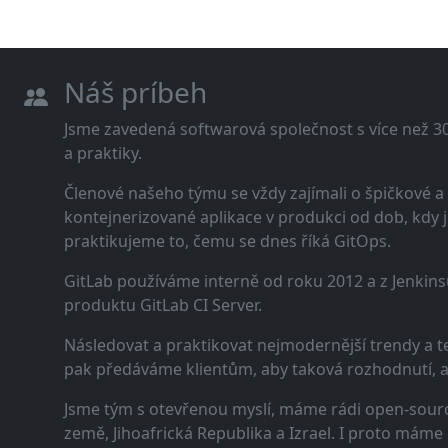
Náš príbeh
Jsme zavedená softwarová společnost s více než 30 
a praktiky.
Členové našeho týmu se vždy zajímali o špičkové
kontejnerizované aplikace v produkci od dob, kdy j
praktikujeme to, čemu se dnes říká GitOps.
GitLab používáme interně od roku 2012 a z Jenkins
produktu GitLab CI Server.
Následovat a praktikovat nejmodernější trendy a t
pak předáváme klientům, aby taková rozhodnutí, a n
Jsme tým s otevřenou myslí, máme rádi open-sourc
země, Jihoafrická Republika a Izrael. I proto máme