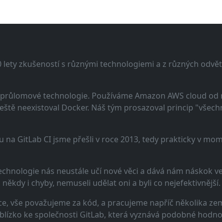
lety zkušeností s různými technologiemi a z různých odvětv
 a průlomové technologie. Používáme Amazon AWS cloud od
eště neexistoval Docker. Náš tým prosazoval princip "všechno
u na GitLab CI jsme přešli v roce 2013, tedy prakticky v m
echnologie nás neustále učí nové věci a dává nám náskok ve 
ěkdy i chyby, nemuseli udělat oni a byli co nejefektivnější.
e, vše považujeme za kód, a pracujeme napříč několika zem
 blízko ke společnosti GitLab, která vyznává podobné hodno