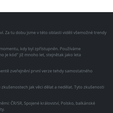
í. Za tu dobu jsme v této oblasti viděli všemožné trendy
 momentu, kdy byl zpřístupněn. Používáme
 je kód" již mnoho let, stejnětak jako leta
omentě zveřejnění první verze tehdy samostatného
zkušenostech jak věci dělat a nedělat. Tyto zkušenosti
ěmi: ČR/SR, Spojené království, Polsko, balkánské
ty.