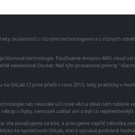
lety zkušeností s různými technologiemi a z různých odvětv
 a průlomové technologie. Používáme Amazon AWS cloud od
eště neexistoval Docker. Náš tým prosazoval princip "všechno
u na GitLab CI jsme přešli v roce 2013, tedy prakticky v m
echnologie nás neustále učí nové věci a dává nám náskok ve 
ěkdy i chyby, nemuseli udělat oni a byli co nejefektivnější.
e, vše považujeme za kód, a pracujeme napříč několika zem
 blízko ke společnosti GitLab, která vyznává podobné hodno