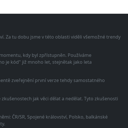
í. Za tu dobu jsme v této oblasti viděli všemožné trendy
 momentu, kdy byl zpřístupněn. Používáme
 je kód" již mnoho let, stejnětak jako leta
omentě zveřejnění první verze tehdy samostatného
zkušenostech jak věci dělat a nedělat. Tyto zkušenosti
ěmi: ČR/SR, Spojené království, Polsko, balkánské
ty.