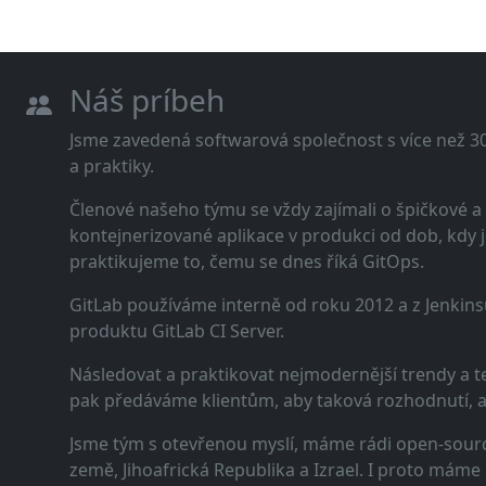
Náš príbeh
Jsme zavedená softwarová společnost s více než 30 
a praktiky.
Členové našeho týmu se vždy zajímali o špičkové
kontejnerizované aplikace v produkci od dob, kdy j
praktikujeme to, čemu se dnes říká GitOps.
GitLab používáme interně od roku 2012 a z Jenkins
produktu GitLab CI Server.
Následovat a praktikovat nejmodernější trendy a t
pak předáváme klientům, aby taková rozhodnutí, a n
Jsme tým s otevřenou myslí, máme rádi open-sourc
země, Jihoafrická Republika a Izrael. I proto máme