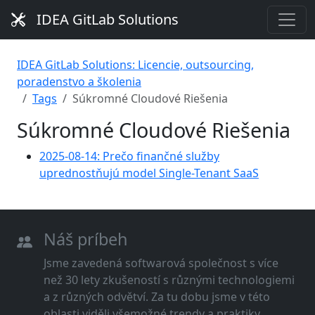
IDEA GitLab Solutions
IDEA GitLab Solutions: Licencie, outsourcing,
poradenstvo a školenia
Tags
Súkromné Cloudové Riešenia
Súkromné Cloudové Riešenia
2025-08-14: Prečo finančné služby
uprednostňujú model Single-Tenant SaaS
Náš príbeh
Jsme zavedená softwarová společnost s více
než 30 lety zkušeností s různými technologiemi
a z různých odvětví. Za tu dobu jsme v této
oblasti viděli všemožné trendy a praktiky.