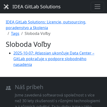
IDEA GitLab Solutions
IDEA GitLab Solutions: Licencie, outsourcing,
poradenstvo a školenia
Tags
Sloboda Voľby
Sloboda Voľby
2025-10-07: Atlassian ukončuje Data Center –
GitLab pokračuje v podpore slobodného
nasadenia
Náš príbeh
Jsme zavedená softwarová společnost s více
než 30 lety zkušeností s různými technologiemi
a z různých odvětví. Za tu dobu jsme v této