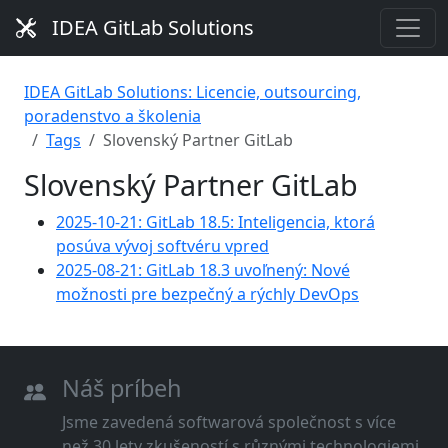
IDEA GitLab Solutions
IDEA GitLab Solutions: Licencie, outsourcing,
poradenstvo a školenia
Tags
Slovenský Partner GitLab
Slovenský Partner GitLab
2025-10-21: GitLab 18.5: Inteligencia, ktorá
posúva vývoj softvéru vpred
2025-08-21: GitLab 18.3 uvoľnený: Nové
možnosti pre bezpečný a rýchly DevOps
Náš príbeh
Jsme zavedená softwarová společnost s více
než 30 lety zkušeností s různými technologiemi