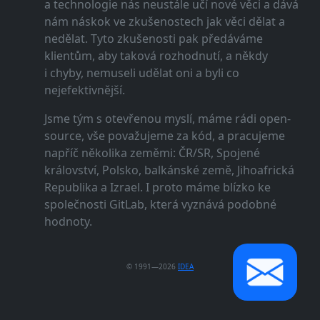
a technologie nás neustále učí nové věci a dává
nám náskok ve zkušenostech jak věci dělat a
nedělat. Tyto zkušenosti pak předáváme
klientům, aby taková rozhodnutí, a někdy
i chyby, nemuseli udělat oni a byli co
nejefektivnější.
Jsme tým s otevřenou myslí, máme rádi open-
source, vše považujeme za kód, a pracujeme
napříč několika zeměmi: ČR/SR, Spojené
království, Polsko, balkánské země, Jihoafrická
Republika a Izrael. I proto máme blízko ke
společnosti GitLab, která vyznává podobné
hodnoty.
© 1991—2026
IDEA