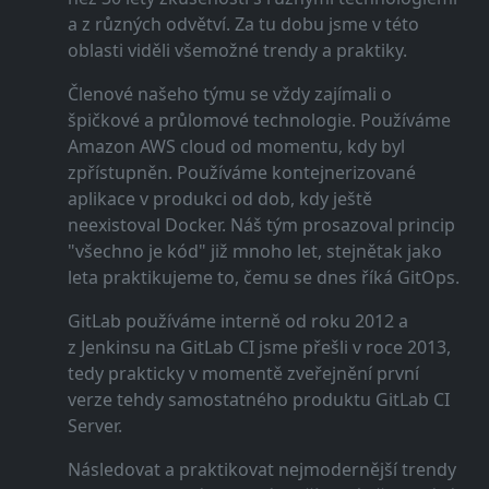
a z různých odvětví. Za tu dobu jsme v této
oblasti viděli všemožné trendy a praktiky.
Členové našeho týmu se vždy zajímali o
špičkové a průlomové technologie. Používáme
Amazon AWS cloud od momentu, kdy byl
zpřístupněn. Používáme kontejnerizované
aplikace v produkci od dob, kdy ještě
neexistoval Docker. Náš tým prosazoval princip
"všechno je kód" již mnoho let, stejnětak jako
leta praktikujeme to, čemu se dnes říká GitOps.
GitLab používáme interně od roku 2012 a
z Jenkinsu na GitLab CI jsme přešli v roce 2013,
tedy prakticky v momentě zveřejnění první
verze tehdy samostatného produktu GitLab CI
Server.
Následovat a praktikovat nejmodernější trendy