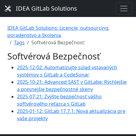
IDEA GitLab Solutions
IDEA GitLab Solutions: Licencie, outsourcing,
poradenstvo a školenia
Tags
Softvérová Bezpečnosť
Softvérová Bezpečnosť
2025-12-02: Automatizujte súlad vstavaných
systémov s GitLab a CodeSonar
2025-10-21: Advanced SAST v GitLabe: Rýchlejšie
a presnejšie bezpečnostné skeny
2025-07-21: Zvýšte bezpečnosť vášho
softvérového reťazca s GitLab
2025-01-12: GitLab 17.7.1: Nová aktualizácia pre
vaše projekty