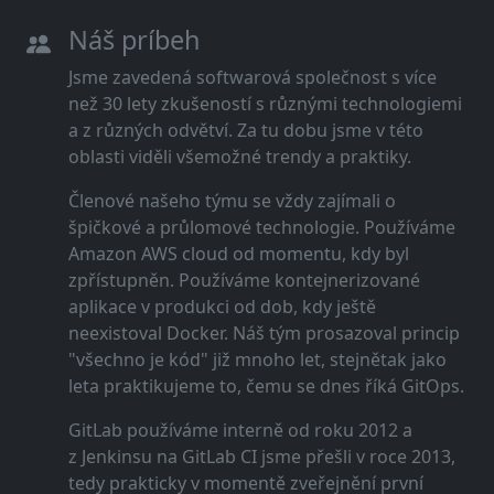
Náš príbeh
Jsme zavedená softwarová společnost s více
než 30 lety zkušeností s různými technologiemi
a z různých odvětví. Za tu dobu jsme v této
oblasti viděli všemožné trendy a praktiky.
Členové našeho týmu se vždy zajímali o
špičkové a průlomové technologie. Používáme
Amazon AWS cloud od momentu, kdy byl
zpřístupněn. Používáme kontejnerizované
aplikace v produkci od dob, kdy ještě
neexistoval Docker. Náš tým prosazoval princip
"všechno je kód" již mnoho let, stejnětak jako
leta praktikujeme to, čemu se dnes říká GitOps.
GitLab používáme interně od roku 2012 a
z Jenkinsu na GitLab CI jsme přešli v roce 2013,
tedy prakticky v momentě zveřejnění první