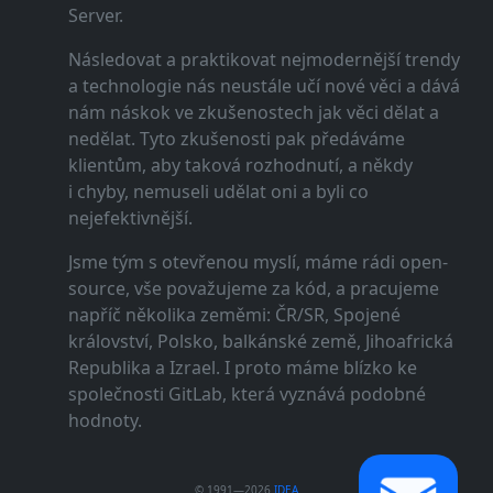
Server.
Následovat a praktikovat nejmodernější trendy
a technologie nás neustále učí nové věci a dává
nám náskok ve zkušenostech jak věci dělat a
nedělat. Tyto zkušenosti pak předáváme
klientům, aby taková rozhodnutí, a někdy
i chyby, nemuseli udělat oni a byli co
nejefektivnější.
Jsme tým s otevřenou myslí, máme rádi open-
source, vše považujeme za kód, a pracujeme
napříč několika zeměmi: ČR/SR, Spojené
království, Polsko, balkánské země, Jihoafrická
Republika a Izrael. I proto máme blízko ke
společnosti GitLab, která vyznává podobné
hodnoty.
© 1991—2026
IDEA