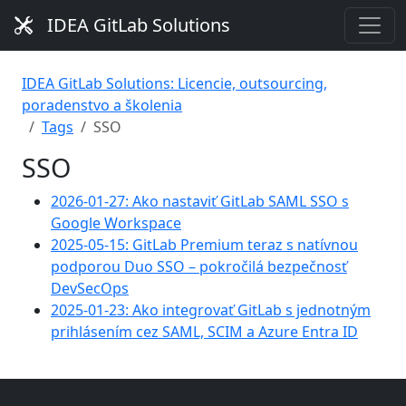
IDEA GitLab Solutions
IDEA GitLab Solutions: Licencie, outsourcing,
poradenstvo a školenia
Tags
SSO
SSO
2026-01-27: Ako nastaviť GitLab SAML SSO s
Google Workspace
2025-05-15: GitLab Premium teraz s natívnou
podporou Duo SSO – pokročilá bezpečnosť
DevSecOps
2025-01-23: Ako integrovať GitLab s jednotným
prihlásením cez SAML, SCIM a Azure Entra ID