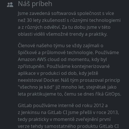
Náš príbeh
Jsme zavedená softwarová společnost s více
než 30 lety zkušeností s různými technologiemi
a z různých odvětví. Za tu dobu jsme v této
oblasti viděli všemožné trendy a praktiky.
Členové našeho týmu se vždy zajímali o
špičkové a průlomové technologie. Používáme
Amazon AWS cloud od momentu, kdy byl
zpřístupněn. Používáme kontejnerizované
aplikace v produkci od dob, kdy ještě
neexistoval Docker. Náš tým prosazoval princip
"všechno je kód" již mnoho let, stejnětak jako
leta praktikujeme to, čemu se dnes říká GitOps.
GitLab používáme interně od roku 2012 a
z Jenkinsu na GitLab CI jsme přešli v roce 2013,
tedy prakticky v momentě zveřejnění první
verze tehdy samostatného produktu GitLab CI