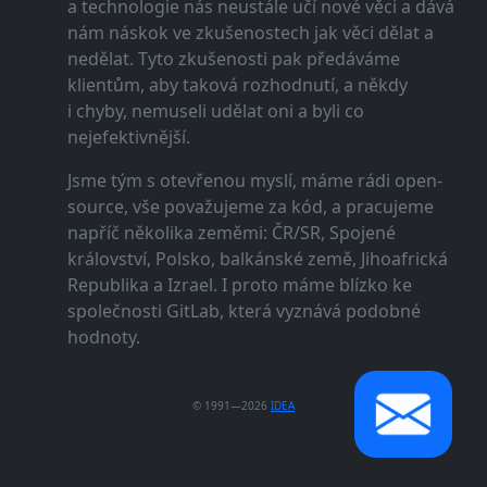
a technologie nás neustále učí nové věci a dává
nám náskok ve zkušenostech jak věci dělat a
nedělat. Tyto zkušenosti pak předáváme
klientům, aby taková rozhodnutí, a někdy
i chyby, nemuseli udělat oni a byli co
nejefektivnější.
Jsme tým s otevřenou myslí, máme rádi open-
source, vše považujeme za kód, a pracujeme
napříč několika zeměmi: ČR/SR, Spojené
království, Polsko, balkánské země, Jihoafrická
Republika a Izrael. I proto máme blízko ke
společnosti GitLab, která vyznává podobné
hodnoty.
© 1991—2026
IDEA