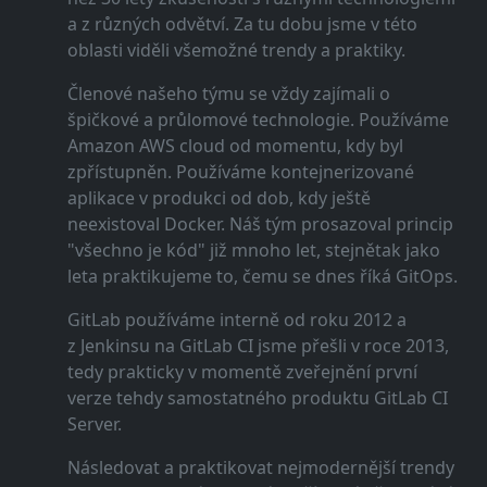
a z různých odvětví. Za tu dobu jsme v této
oblasti viděli všemožné trendy a praktiky.
Členové našeho týmu se vždy zajímali o
špičkové a průlomové technologie. Používáme
Amazon AWS cloud od momentu, kdy byl
zpřístupněn. Používáme kontejnerizované
aplikace v produkci od dob, kdy ještě
neexistoval Docker. Náš tým prosazoval princip
"všechno je kód" již mnoho let, stejnětak jako
leta praktikujeme to, čemu se dnes říká GitOps.
GitLab používáme interně od roku 2012 a
z Jenkinsu na GitLab CI jsme přešli v roce 2013,
tedy prakticky v momentě zveřejnění první
verze tehdy samostatného produktu GitLab CI
Server.
Následovat a praktikovat nejmodernější trendy