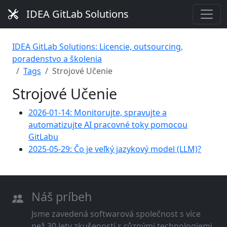
IDEA GitLab Solutions
IDEA GitLab Solutions: Licencie, outsourcing,
poradenstvo a školenia
Tags
Strojové Učenie
Strojové Učenie
2026-01-14: Monitorujte, spravujte a
automatizujte AI pracovné toky pomocou
GitLabu
2025-05-29: Čo je veľký jazykový model (LLM)?
Náš príbeh
Jsme zavedená softwarová společnost s více
než 30 lety zkušeností s různými technologiemi