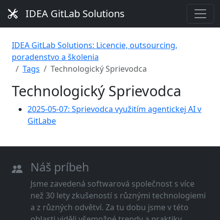
IDEA GitLab Solutions
IDEA GitLab Solutions: Licencie, outsourcing,
poradenstvo a školenia
Tags
Technologický Sprievodca
Technologický Sprievodca
2025-05-07: Sprievodca využitím agentickej AI v
GitLabe
Náš príbeh
Jsme zavedená softwarová společnost s více
než 30 lety zkušeností s různými technologiemi
a z různých odvětví. Za tu dobu jsme v této
oblasti viděli všemožné trendy a praktiky.