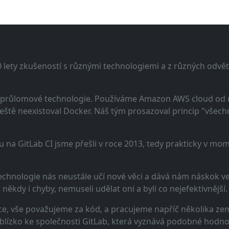
lety zkušeností s různými technologiemi a z různých odvětv
 a průlomové technologie. Používáme Amazon AWS cloud od
eště neexistoval Docker. Náš tým prosazoval princip "všechno
u na GitLab CI jsme přešli v roce 2013, tedy prakticky v m
echnologie nás neustále učí nové věci a dává nám náskok ve 
ěkdy i chyby, nemuseli udělat oni a byli co nejefektivnější.
e, vše považujeme za kód, a pracujeme napříč několika zem
 blízko ke společnosti GitLab, která vyznává podobné hodno