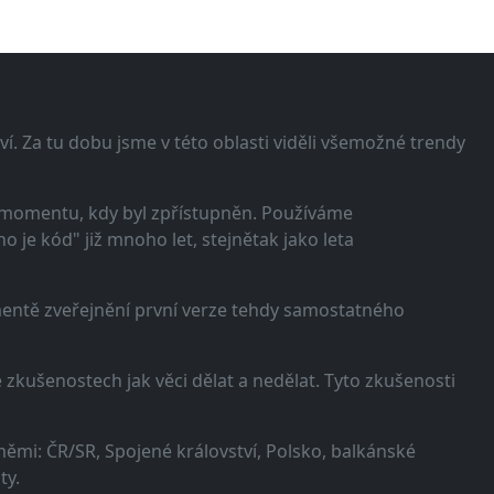
í. Za tu dobu jsme v této oblasti viděli všemožné trendy
 momentu, kdy byl zpřístupněn. Používáme
 je kód" již mnoho let, stejnětak jako leta
omentě zveřejnění první verze tehdy samostatného
zkušenostech jak věci dělat a nedělat. Tyto zkušenosti
ěmi: ČR/SR, Spojené království, Polsko, balkánské
ty.