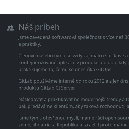
Náš príbeh
Jsme zavedená softwarová společnost s více než 30 
a praktiky.
Členové našeho týmu se vždy zajímali o špičkové
kontejnerizované aplikace v produkci od dob, kdy j
praktikujeme to, čemu se dnes říká GitOps.
GitLab používáme interně od roku 2012 a z Jenkins
produktu GitLab CI Server.
Následovat a praktikovat nejmodernější trendy a t
pak předáváme klientům, aby taková rozhodnutí, a n
Jsme tým s otevřenou myslí, máme rádi open-sourc
země, Jihoafrická Republika a Izrael. I proto máme