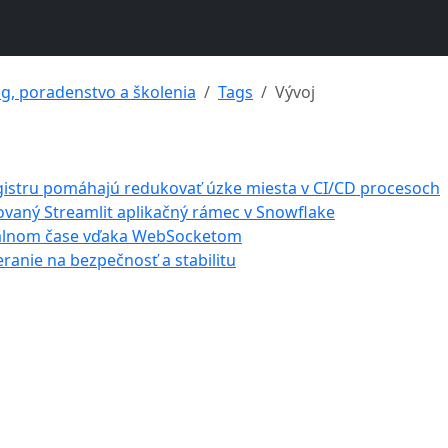
ng, poradenstvo a školenia
Tags
Vývoj
egistru pomáhajú redukovať úzke miesta v CI/CD procesoch
rovaný Streamlit aplikačný rámec v Snowflake
 reálnom čase vďaka WebSocketom
ranie na bezpečnosť a stabilitu