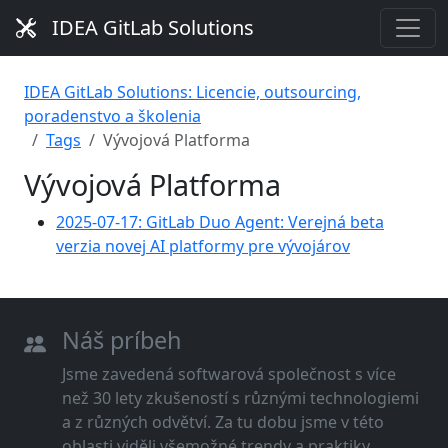
IDEA GitLab Solutions
IDEA GitLab Solutions: Licencie, outsourcing,
poradenstvo a školenia
Tags
Vývojová Platforma
Vývojová Platforma
2025-07-17: GitLab Duo Agent: Verejná beta
verzia novej AI platformy pre vývojárov
Náš príbeh
Jsme zavedená softwarová společnost s více
než 30 lety zkušeností s různými technologiemi
a z různých odvětví. Za tu dobu jsme v této
oblasti viděli všemožné trendy a praktiky.