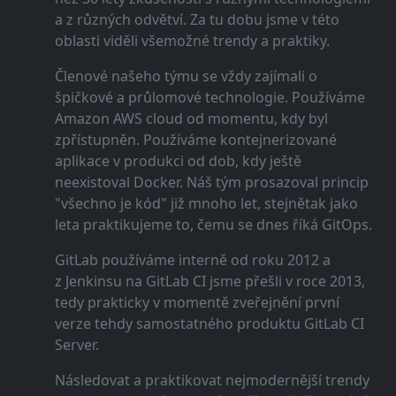
a z různých odvětví. Za tu dobu jsme v této
oblasti viděli všemožné trendy a praktiky.
Členové našeho týmu se vždy zajímali o
špičkové a průlomové technologie. Používáme
Amazon AWS cloud od momentu, kdy byl
zpřístupněn. Používáme kontejnerizované
aplikace v produkci od dob, kdy ještě
neexistoval Docker. Náš tým prosazoval princip
"všechno je kód" již mnoho let, stejnětak jako
leta praktikujeme to, čemu se dnes říká GitOps.
GitLab používáme interně od roku 2012 a
z Jenkinsu na GitLab CI jsme přešli v roce 2013,
tedy prakticky v momentě zveřejnění první
verze tehdy samostatného produktu GitLab CI
Server.
Následovat a praktikovat nejmodernější trendy