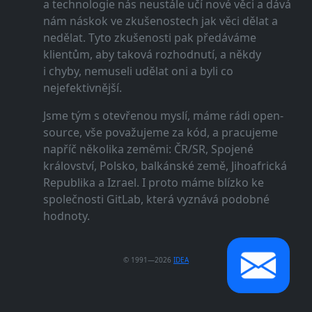
a technologie nás neustále učí nové věci a dává
nám náskok ve zkušenostech jak věci dělat a
nedělat. Tyto zkušenosti pak předáváme
klientům, aby taková rozhodnutí, a někdy
i chyby, nemuseli udělat oni a byli co
nejefektivnější.
Jsme tým s otevřenou myslí, máme rádi open-
source, vše považujeme za kód, a pracujeme
napříč několika zeměmi: ČR/SR, Spojené
království, Polsko, balkánské země, Jihoafrická
Republika a Izrael. I proto máme blízko ke
společnosti GitLab, která vyznává podobné
hodnoty.
© 1991—2026
IDEA