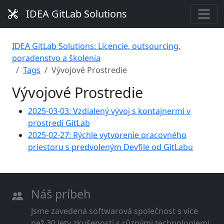
IDEA GitLab Solutions
IDEA GitLab Solutions: Licencie, outsourcing,
poradenstvo a školenia
Tags
Vývojové Prostredie
Vývojové Prostredie
2025-03-03: Vzdialený vývoj s kontajnermi v
prostredí GitLab
2025-02-27: Rýchle vytvorenie pracovného
priestoru s predvoleným Devfile od GitLabu
Náš príbeh
Jsme zavedená softwarová společnost s více
než 30 lety zkušeností s různými technologiemi