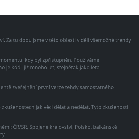
í. Za tu dobu jsme v této oblasti viděli všemožné trendy
 momentu, kdy byl zpřístupněn. Používáme
 je kód" již mnoho let, stejnětak jako leta
omentě zveřejnění první verze tehdy samostatného
zkušenostech jak věci dělat a nedělat. Tyto zkušenosti
ěmi: ČR/SR, Spojené království, Polsko, balkánské
ty.