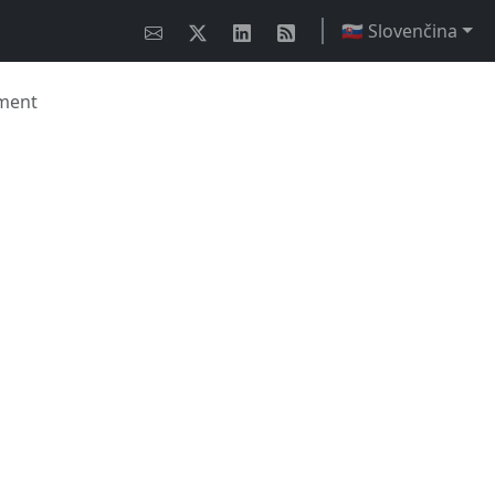
🇸🇰 Slovenčina
ment