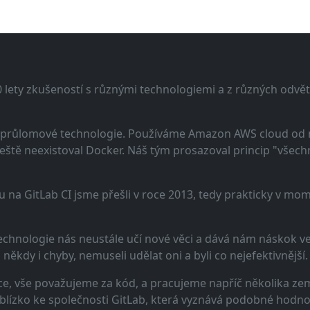
lety zkušeností s různými technologiemi a z různých odvětv
 a průlomové technologie. Používáme Amazon AWS cloud od
eště neexistoval Docker. Náš tým prosazoval princip "všechno
u na GitLab CI jsme přešli v roce 2013, tedy prakticky v m
echnologie nás neustále učí nové věci a dává nám náskok ve 
ěkdy i chyby, nemuseli udělat oni a byli co nejefektivnější.
e, vše považujeme za kód, a pracujeme napříč několika zem
 blízko ke společnosti GitLab, která vyznává podobné hodno