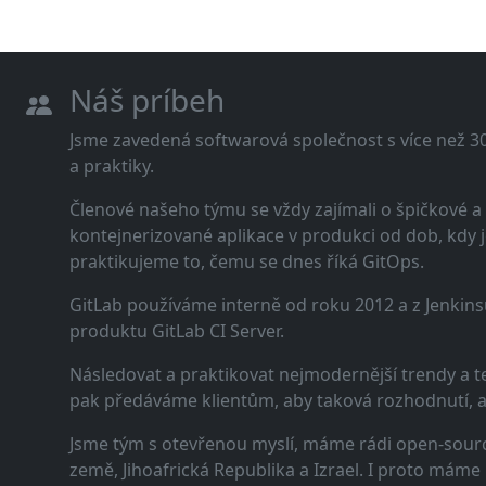
Náš príbeh
Jsme zavedená softwarová společnost s více než 30 
a praktiky.
Členové našeho týmu se vždy zajímali o špičkové
kontejnerizované aplikace v produkci od dob, kdy j
praktikujeme to, čemu se dnes říká GitOps.
GitLab používáme interně od roku 2012 a z Jenkins
produktu GitLab CI Server.
Následovat a praktikovat nejmodernější trendy a t
pak předáváme klientům, aby taková rozhodnutí, a n
Jsme tým s otevřenou myslí, máme rádi open-sourc
země, Jihoafrická Republika a Izrael. I proto máme