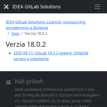
IDEA GitLab Solutions
IDEA GitLab Solutions: Licencie, outsourcing,
poradenstvo a školenia
Tags
Verzia 18.0.2
Verzia 18.0.2
2025-06-11: GitLab 18.0.2 vydaný: Dôležité
opravy a vylepšenia
Náš príbeh
Jsme zavedená softwarová společnost s více
než 30 lety zkušeností s různými technologiemi
a z různých odvětví. Za tu dobu jsme v této
oblasti viděli všemožné trendy a praktiky.