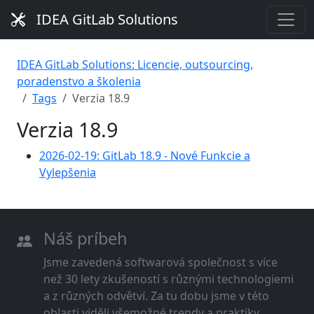
IDEA GitLab Solutions
IDEA GitLab Solutions: Licencie, outsourcing,
poradenstvo a školenia
Tags
Verzia 18.9
Verzia 18.9
2026-02-19: GitLab 18.9 - Nové Funkcie a
Vylepšenia
Náš príbeh
Jsme zavedená softwarová společnost s více
než 30 lety zkušeností s různými technologiemi
a z různých odvětví. Za tu dobu jsme v této
oblasti viděli všemožné trendy a praktiky.