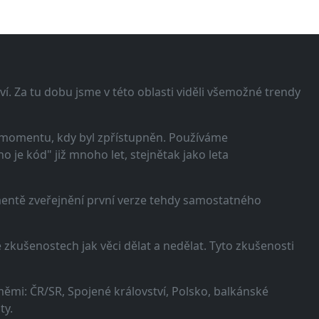
í. Za tu dobu jsme v této oblasti viděli všemožné trendy
 momentu, kdy byl zpřístupněn. Používáme
 je kód" již mnoho let, stejnětak jako leta
omentě zveřejnění první verze tehdy samostatného
zkušenostech jak věci dělat a nedělat. Tyto zkušenosti
ěmi: ČR/SR, Spojené království, Polsko, balkánské
ty.