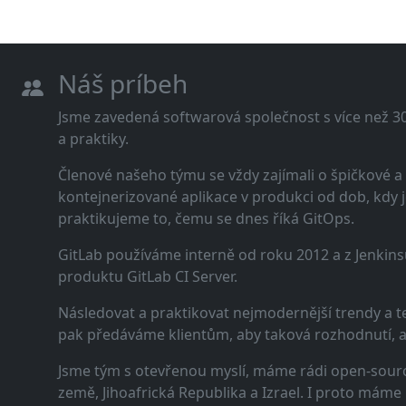
Náš príbeh
Jsme zavedená softwarová společnost s více než 30 
a praktiky.
Členové našeho týmu se vždy zajímali o špičkové
kontejnerizované aplikace v produkci od dob, kdy j
praktikujeme to, čemu se dnes říká GitOps.
GitLab používáme interně od roku 2012 a z Jenkins
produktu GitLab CI Server.
Následovat a praktikovat nejmodernější trendy a t
pak předáváme klientům, aby taková rozhodnutí, a n
Jsme tým s otevřenou myslí, máme rádi open-sourc
země, Jihoafrická Republika a Izrael. I proto máme