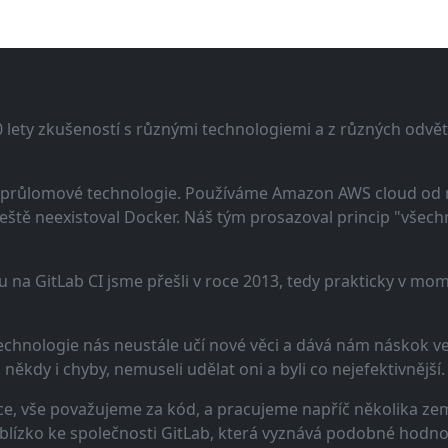
lety zkušeností s různými technologiemi a z různých odvětv
 a průlomové technologie. Používáme Amazon AWS cloud od
eště neexistoval Docker. Náš tým prosazoval princip "všechno
u na GitLab CI jsme přešli v roce 2013, tedy prakticky v m
echnologie nás neustále učí nové věci a dává nám náskok ve 
ěkdy i chyby, nemuseli udělat oni a byli co nejefektivnější.
e, vše považujeme za kód, a pracujeme napříč několika zem
 blízko ke společnosti GitLab, která vyznává podobné hodno