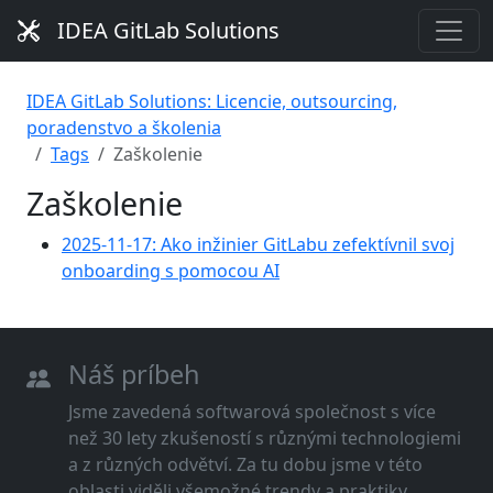
IDEA GitLab Solutions
IDEA GitLab Solutions: Licencie, outsourcing,
poradenstvo a školenia
Tags
Zaškolenie
Zaškolenie
2025-11-17: Ako inžinier GitLabu zefektívnil svoj
onboarding s pomocou AI
Náš príbeh
Jsme zavedená softwarová společnost s více
než 30 lety zkušeností s různými technologiemi
a z různých odvětví. Za tu dobu jsme v této
oblasti viděli všemožné trendy a praktiky.