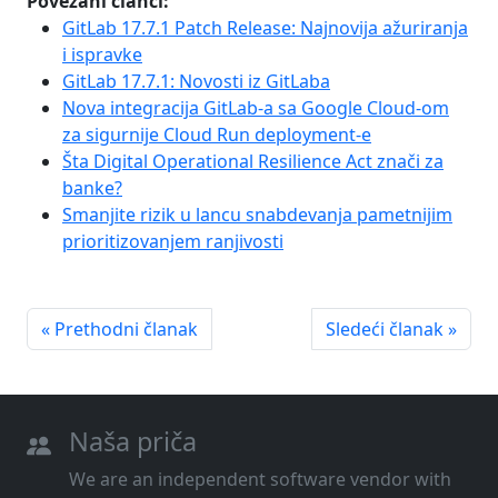
Povezani članci:
GitLab 17.7.1 Patch Release: Najnovija ažuriranja
i ispravke
GitLab 17.7.1: Novosti iz GitLaba
Nova integracija GitLab-a sa Google Cloud-om
za sigurnije Cloud Run deployment-e
Šta Digital Operational Resilience Act znači za
banke?
Smanjite rizik u lancu snabdevanja pametnijim
prioritizovanjem ranjivosti
« Prethodni članak
Sledeći članak »
Naša priča
We are an independent software vendor with