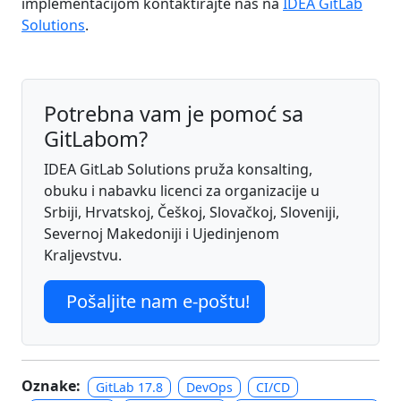
implementacijom kontaktirajte nas na
IDEA GitLab
Solutions
.
Potrebna vam je pomoć sa
GitLabom?
IDEA GitLab Solutions pruža konsalting,
obuku i nabavku licenci za organizacije u
Srbiji, Hrvatskoj, Češkoj, Slovačkoj, Sloveniji,
Severnoj Makedoniji i Ujedinjenom
Kraljevstvu.
Pošaljite nam e-poštu!
Oznake:
GitLab 17.8
DevOps
CI/CD