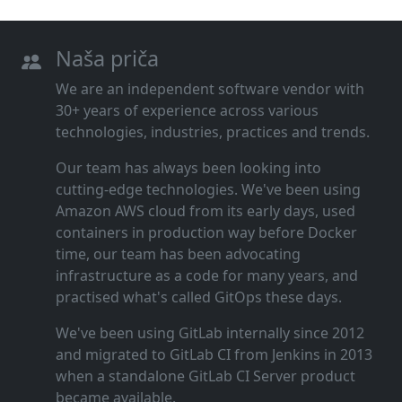
Naša priča
We are an independent software vendor with
30+ years of experience across various
technologies, industries, practices and trends.
Our team has always been looking into
cutting‑edge technologies. We've been using
Amazon AWS cloud from its early days, used
containers in production way before Docker
time, our team has been advocating
infrastructure as a code for many years, and
practised what's called GitOps these days.
We've been using GitLab internally since 2012
and migrated to GitLab CI from Jenkins in 2013
when a standalone GitLab CI Server product
became available.