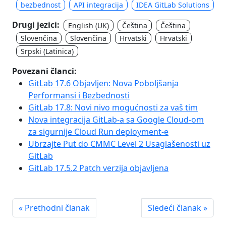
bezbednost
API integracija
IDEA GitLab Solutions
Drugi jezici:
English (UK)
Čeština
Čeština
Slovenčina
Slovenčina
Hrvatski
Hrvatski
Srpski (Latinica)
Povezani članci:
GitLab 17.6 Objavljen: Nova Poboljšanja
Performansi i Bezbednosti
GitLab 17.8: Novi nivo mogućnosti za vaš tim
Nova integracija GitLab-a sa Google Cloud-om
za sigurnije Cloud Run deployment-e
Ubrzajte Put do CMMC Level 2 Usaglašenosti uz
GitLab
GitLab 17.5.2 Patch verzija objavljena
« Prethodni članak
Sledeći članak »