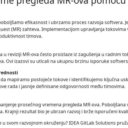
reme pregleda MR-ova pomoću 
oboljšamo efikasnost i ubrzamo proces razvoja softvera. Je
est (MR) zahteva. Implementacijom upravljanja tokovima v
oduktivnost timova.
a u reviziji MR-ova često proizlaze iz zagušenja u radnim to
 Ovi izazovi su uticali na ukupnu brzinu isporuke softvers
rednosti
 da mapiramo postojeće tokove i identifikujemo ključna usk
ove rada i jasnije definisane odgovornosti među timovima.
smanjenje prosečnog vremena pregleda MR-ova. Poboljšana v
Krajnji rezultat bio je ubrzan razvoj i brže isporučeni kvali
ije u svom razvojnom okruženju? IDEA GitLab Solutions pru