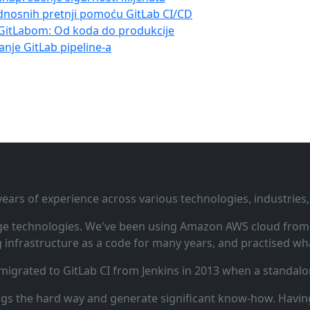
ednosnih pretnji pomoću GitLab CI/CD
a GitLabom: Od koda do produkcije
anje GitLab pipeline-a
ars of experience across various technologies, industries,
ge technologies. We've been using Amazon AWS cloud from i
infrastructure as a code for many years, and practised wha
 migrated to GitLab CI from Jenkins in 2013 when a standalo
ngs the hard way and generate significant know‑how. Having