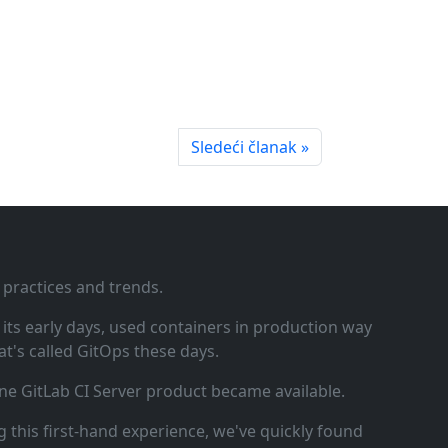
Sledeći članak »
 practices and trends.
ts early days, used containers in production way
t's called GitOps these days.
ne GitLab CI Server product became available.
 this first‑hand experience, we've quickly found