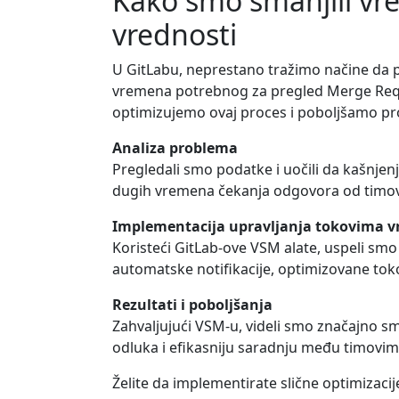
Kako smo smanjili v
vrednosti
U GitLabu, neprestano tražimo načine da p
vremena potrebnog za pregled Merge Requ
optimizujemo ovaj proces i poboljšamo pr
Analiza problema
Pregledali smo podatke i uočili da kašnjenj
dugih vremena čekanja odgovora od timova.
Implementacija upravljanja tokovima v
Koristeći GitLab-ove VSM alate, uspeli smo
automatske notifikacije, optimizovane tok
Rezultati i poboljšanja
Zahvaljujući VSM-u, videli smo značajno 
odluka i efikasniju saradnju među timovima. 
Želite da implementirate slične optimizac