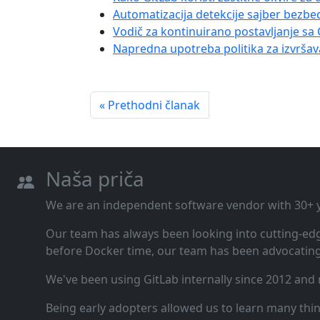
Automatizacija detekcije sajber bezb
Vodič za kontinuirano postavljanje s
Napredna upotreba politika za izvršav
« Prethodni članak
Naša priča
We are an independent software vendor with 30+ ye
Our team has always been looking into cutting‑ed
before Docker time, our team has been advocating 
We've been using GitLab internally since 2012 and
Being early adopters allowed us to learn many thi