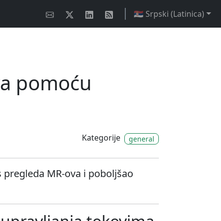
🇷🇸 Srpski (Latinica)
va pomoću
Kategorije
general
s pregleda MR-ova i poboljšao