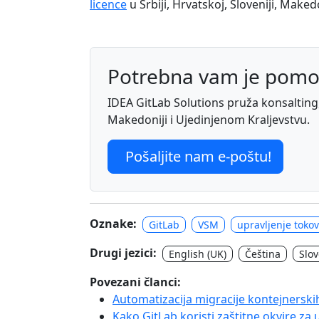
licence
u Srbiji, Hrvatskoj, Sloveniji, Make
Potrebna vam je pomo
IDEA GitLab Solutions pruža konsalting, 
Makedoniji i Ujedinjenom Kraljevstvu.
Pošaljite nam e-poštu!
Oznake:
GitLab
VSM
upravljenje toko
Drugi jezici:
English (UK)
Čeština
Slo
Povezani članci:
Automatizacija migracije kontejnerski
Kako GitLab koristi zaštitne okvire za