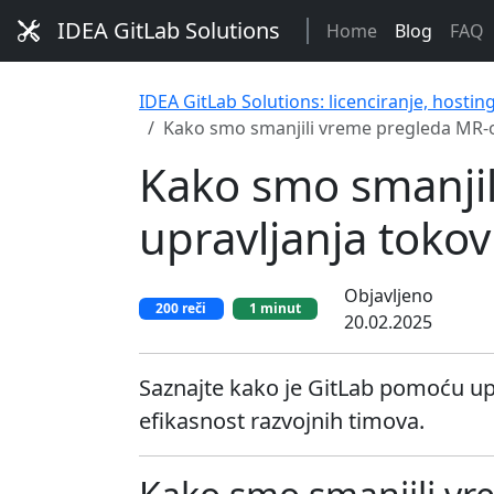
IDEA GitLab Solutions
Home
Blog
FAQ
IDEA GitLab Solutions: licenciranje, hostin
Kako smo smanjili vreme pregleda MR-
Kako smo smanji
upravljanja toko
Objavljeno
200 reči
1 minut
20.02.2025
Saznajte kako je GitLab pomoću up
efikasnost razvojnih timova.