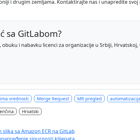
doniji i drugim zemljama. Kontaktirajte nas i unapredite svoj
ć sa GitLabom?
obuku i nabavku licenci za organizacije u Srbiji, Hrvatskoj, 
vima vrednosti
Merge Request
MR pregled
automatizacij
venčina
Hrvatski
h slika sa Amazon ECR na GitLab
 unapređenje sigurnosti klijenata