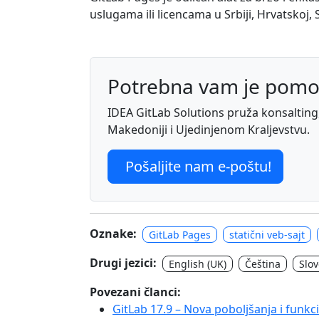
uslugama ili licencama u Srbiji, Hrvatskoj,
Potrebna vam je pomo
IDEA GitLab Solutions pruža konsalting, 
Makedoniji i Ujedinjenom Kraljevstvu.
Pošaljite nam e-poštu!
Oznake:
GitLab Pages
statični veb-sajt
Drugi jezici:
English (UK)
Čeština
Slo
Povezani članci:
GitLab 17.9 – Nova poboljšanja i funkc