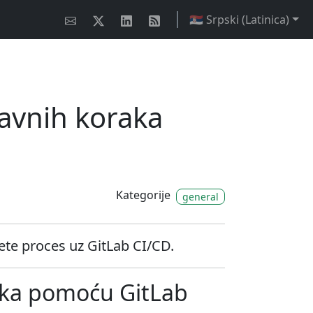
🇷🇸 Srpski (Latinica)
tavnih koraka
Kategorije
general
jete proces uz GitLab CI/CD.
raka pomoću GitLab