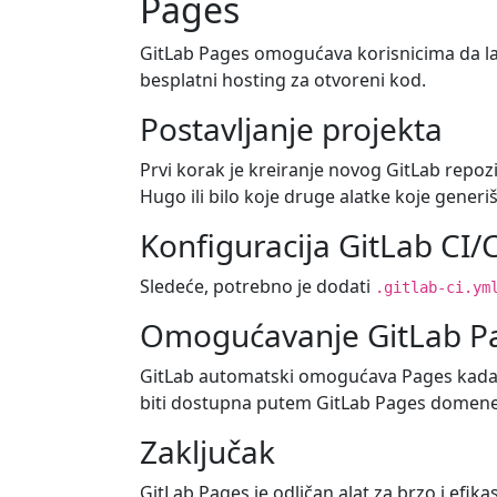
Pages
GitLab Pages omogućava korisnicima da lako
besplatni hosting za otvoreni kod.
Postavljanje projekta
Prvi korak je kreiranje novog GitLab repozi
Hugo ili bilo koje druge alatke koje gener
Konfiguracija GitLab CI/
Sledeće, potrebno je dodati
.gitlab-ci.ym
Omogućavanje GitLab P
GitLab automatski omogućava Pages kada se
biti dostupna putem GitLab Pages domene
Zaključak
GitLab Pages je odličan alat za brzo i efi