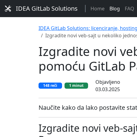
IDEA GitLab Solutions
Home
Blog
FAQ
IDEA GitLab Solutions: licenciranje, hostin
Izgradite novi veb-sajt u nekoliko jed
Izgradite novi ve
pomoću GitLab 
Objavljeno
148 reči
1 minut
03.03.2025
Naučite kako da lako postavite stat
Izgradite novi veb-sa