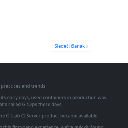
Sledeći članak »
 practices and trends.
ts early days, used containers in production way
t's called GitOps these days.
ne GitLab CI Server product became available.
 this first‑hand experience, we've quickly found