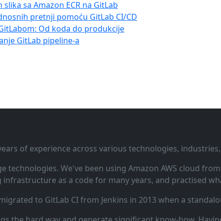
h slika sa Amazon ECR na GitLab
ednosnih pretnji pomoću GitLab CI/CD
a GitLabom: Od koda do produkcije
anje GitLab pipeline-a
ars of experience across various technologies, industries,
ge technologies. We've been using Amazon AWS cloud from i
infrastructure as a code for many years, and practised wha
 migrated to GitLab CI from Jenkins in 2013 when a standalo
ngs the hard way and generate significant know‑how. Having