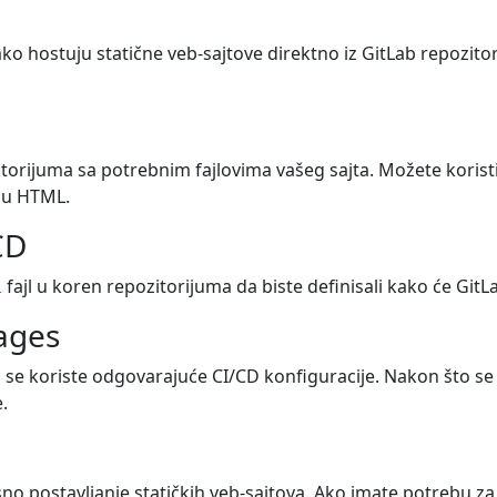
 hostuju statične veb-sajtove direktno iz GitLab repozitor
torijuma sa potrebnim fajlovima vašeg sajta. Možete koristit
išu HTML.
CD
fajl u koren repozitorijuma da biste definisali kako će GitLa
l
ages
 koriste odgovarajuće CI/CD konfiguracije. Nakon što se i
.
kasno postavljanje statičkih veb-sajtova. Ako imate potrebu 