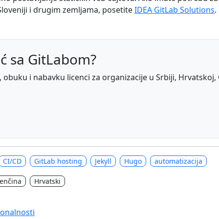
 Sloveniji i drugim zemljama, posetite
IDEA GitLab Solutions
.
ć sa GitLabom?
obuku i nabavku licenci za organizacije u Srbiji, Hrvatskoj, 
CI/CD
GitLab hosting
Jekyll
Hugo
automatizacija
venčina
Hrvatski
ionalnosti