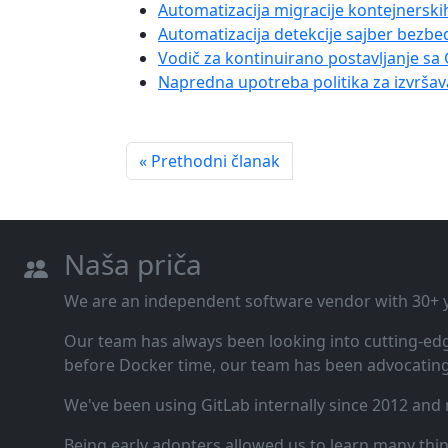
Automatizacija migracije kontejnerski
Automatizacija detekcije sajber bezb
Vodič za kontinuirano postavljanje s
Napredna upotreba politika za izvršav
« Prethodni članak
Naša priča
We are an independent software vendor with 30+ ye
Our team has always been looking into cutting‑ed
before Docker time, our team has been advocating 
We've been using GitLab internally since 2012 and
Being early adopters allowed us to learn many thi