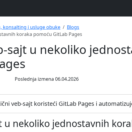
g, konsalting i usluge obuke
Blogs
nostavnih koraka pomoću GitLab Pages
b-sajt u nekoliko jednos
Pages
Poslednja izmena 06.04.2026
ični veb-sajt koristeći GitLab Pages i automatizu
jt u nekoliko jednostavnih ko