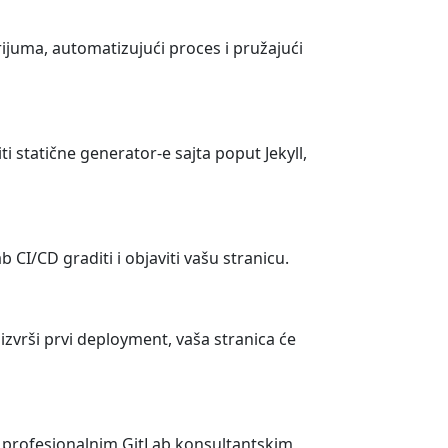
ijuma, automatizujući proces i pružajući
i statične generator-e sajta poput Jekyll,
b CI/CD graditi i objaviti vašu stranicu.
zvrši prvi deployment, vaša stranica će
za profesionalnim GitLab konsultantskim