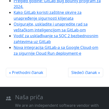
Pregled godine: GitLab Bug Bounty program za
2024.
Kako GitLab koristi zaštitne okvire za
unapređenje sigurnosti klijenata
Osigurajte, uskladite i unapredite rad sa
veštačkom inteligencijom sa GitLab-om
Vodič za usklađivanje sa SOC 2 bezbednosnim
zahtevima uz GitLab
Nova integracija GitLab-a sa Google Cloud-om
za sigurnije Cloud Run deployment-e
« Prethodni članak
Sledeći članak »
Naša priča
We are an independent software vendor with