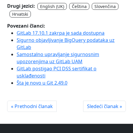
Drugi jezici:
English (UK)
Čeština
Slovenčina
Hrvatski
Povezani članci:
GitLab 17.10.1 zakrpa je sada dostupna
Sigurno objavljivanje BigQuery podataka uz
GitLab
Samostalno upravljanje sigurnosnim
upozorenjima uz GitLab UAM
GitLab postigao PCI DSS sertifikat o
usklađenosti
Šta je novo u Git 2.49.0
« Prethodni članak
Sledeći članak »