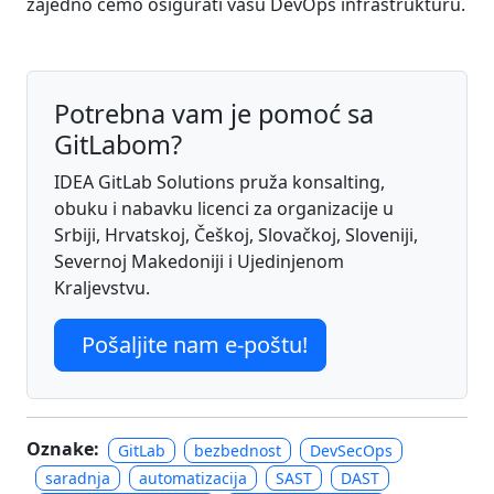
zajedno ćemo osigurati vašu DevOps infrastrukturu.
Potrebna vam je pomoć sa
GitLabom?
IDEA GitLab Solutions pruža konsalting,
obuku i nabavku licenci za organizacije u
Srbiji, Hrvatskoj, Češkoj, Slovačkoj, Sloveniji,
Severnoj Makedoniji i Ujedinjenom
Kraljevstvu.
Pošaljite nam e-poštu!
Oznake:
GitLab
bezbednost
DevSecOps
saradnja
automatizacija
SAST
DAST