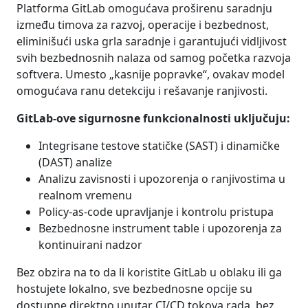
Platforma GitLab omogućava proširenu saradnju
između timova za razvoj, operacije i bezbednost,
eliminišući uska grla saradnje i garantujući vidljivost
svih bezbednosnih nalaza od samog početka razvoja
softvera. Umesto „kasnije popravke“, ovakav model
omogućava ranu detekciju i rešavanje ranjivosti.
GitLab-ove sigurnosne funkcionalnosti uključuju:
Integrisane testove statičke (SAST) i dinamičke
(DAST) analize
Analizu zavisnosti i upozorenja o ranjivostima u
realnom vremenu
Policy-as-code upravljanje i kontrolu pristupa
Bezbednosne instrument table i upozorenja za
kontinuirani nadzor
Bez obzira na to da li koristite GitLab u oblaku ili ga
hostujete lokalno, sve bezbednosne opcije su
dostupne direktno unutar CI/CD tokova rada, bez