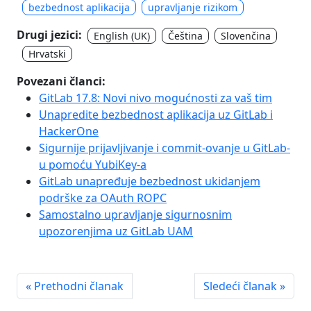
bezbednost aplikacija
upravljanje rizikom
Drugi jezici:
English (UK)
Čeština
Slovenčina
Hrvatski
Povezani članci:
GitLab 17.8: Novi nivo mogućnosti za vaš tim
Unapredite bezbednost aplikacija uz GitLab i
HackerOne
Sigurnije prijavljivanje i commit-ovanje u GitLab-
u pomoću YubiKey-a
GitLab unapređuje bezbednost ukidanjem
podrške za OAuth ROPC
Samostalno upravljanje sigurnosnim
upozorenjima uz GitLab UAM
« Prethodni članak
Sledeći članak »