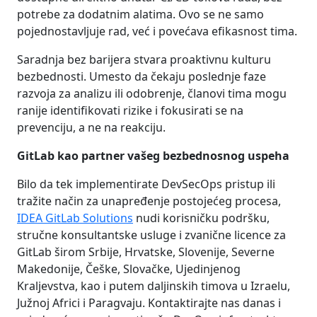
potrebe za dodatnim alatima. Ovo se ne samo
pojednostavljuje rad, već i povećava efikasnost tima.
Saradnja bez barijera stvara proaktivnu kulturu
bezbednosti. Umesto da čekaju poslednje faze
razvoja za analizu ili odobrenje, članovi tima mogu
ranije identifikovati rizike i fokusirati se na
prevenciju, a ne na reakciju.
GitLab kao partner vašeg bezbednosnog uspeha
Bilo da tek implementirate DevSecOps pristup ili
tražite način za unapređenje postojećeg procesa,
IDEA GitLab Solutions
nudi korisničku podršku,
stručne konsultantske usluge i zvanične licence za
GitLab širom Srbije, Hrvatske, Slovenije, Severne
Makedonije, Češke, Slovačke, Ujedinjenog
Kraljevstva, kao i putem daljinskih timova u Izraelu,
Južnoj Africi i Paragvaju. Kontaktirajte nas danas i