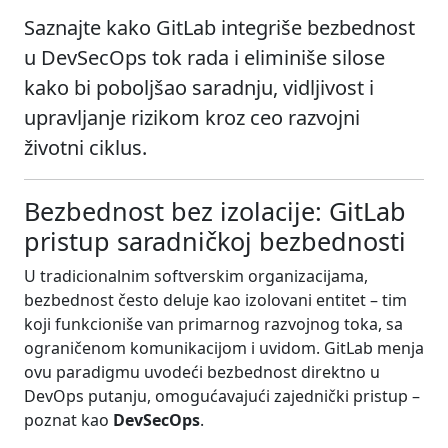
Saznajte kako GitLab integriše bezbednost
u DevSecOps tok rada i eliminiše silose
kako bi poboljšao saradnju, vidljivost i
upravljanje rizikom kroz ceo razvojni
životni ciklus.
Bezbednost bez izolacije: GitLab
pristup saradničkoj bezbednosti
U tradicionalnim softverskim organizacijama,
bezbednost često deluje kao izolovani entitet – tim
koji funkcioniše van primarnog razvojnog toka, sa
ograničenom komunikacijom i uvidom. GitLab menja
ovu paradigmu uvodeći bezbednost direktno u
DevOps putanju, omogućavajući zajednički pristup –
poznat kao
DevSecOps
.