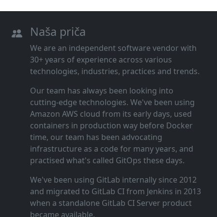
Naša priča
We are an independent software vendor with
30+ years of experience across various
technologies, industries, practices and trends.
Our team has always been looking into
cutting‑edge technologies. We've been using
Amazon AWS cloud from its early days, used
containers in production way before Docker
time, our team has been advocating
infrastructure as a code for many years, and
practised what's called GitOps these days.
We've been using GitLab internally since 2012
and migrated to GitLab CI from Jenkins in 2013
when a standalone GitLab CI Server product
became available.