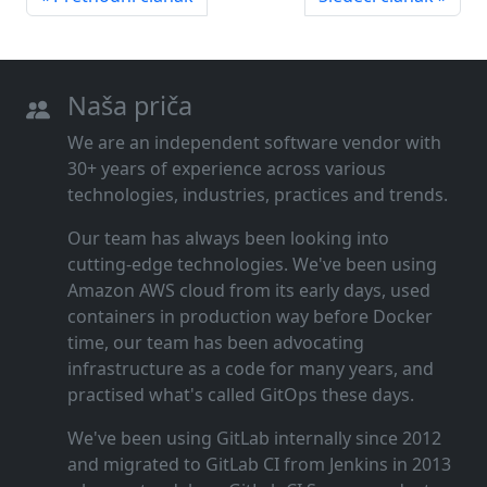
Naša priča
We are an independent software vendor with
30+ years of experience across various
technologies, industries, practices and trends.
Our team has always been looking into
cutting‑edge technologies. We've been using
Amazon AWS cloud from its early days, used
containers in production way before Docker
time, our team has been advocating
infrastructure as a code for many years, and
practised what's called GitOps these days.
We've been using GitLab internally since 2012
and migrated to GitLab CI from Jenkins in 2013