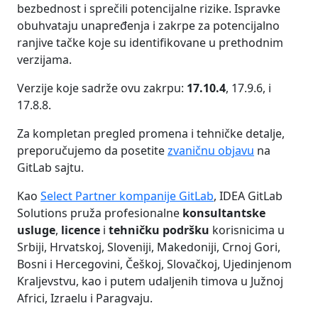
bezbednost i sprečili potencijalne rizike. Ispravke
obuhvataju unapređenja i zakrpe za potencijalno
ranjive tačke koje su identifikovane u prethodnim
verzijama.
Verzije koje sadrže ovu zakrpu:
17.10.4
, 17.9.6, i
17.8.8.
Za kompletan pregled promena i tehničke detalje,
preporučujemo da posetite
zvaničnu objavu
na
GitLab sajtu.
Kao
Select Partner kompanije GitLab
, IDEA GitLab
Solutions pruža profesionalne
konsultantske
usluge
,
licence
i
tehničku podršku
korisnicima u
Srbiji, Hrvatskoj, Sloveniji, Makedoniji, Crnoj Gori,
Bosni i Hercegovini, Češkoj, Slovačkoj, Ujedinjenom
Kraljevstvu, kao i putem udaljenih timova u Južnoj
Africi, Izraelu i Paragvaju.