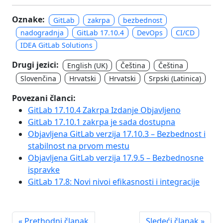
Oznake:
GitLab
zakrpa
bezbednost
nadogradnja
GitLab 17.10.4
DevOps
CI/CD
IDEA GitLab Solutions
Drugi jezici:
English (UK)
Čeština
Čeština
Slovenčina
Hrvatski
Hrvatski
Srpski (Latinica)
Povezani članci:
GitLab 17.10.4 Zakrpa Izdanje Objavljeno
GitLab 17.10.1 zakrpa je sada dostupna
Objavljena GitLab verzija 17.10.3 – Bezbednost i
stabilnost na prvom mestu
Objavljena GitLab verzija 17.9.5 – Bezbednosne
ispravke
GitLab 17.8: Novi nivoi efikasnosti i integracije
« Prethodni članak
Sledeći članak »