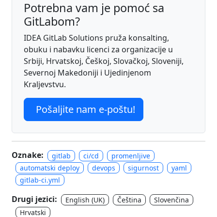
Potrebna vam je pomoć sa
GitLabom?
IDEA GitLab Solutions pruža konsalting,
obuku i nabavku licenci za organizacije u
Srbiji, Hrvatskoj, Češkoj, Slovačkoj, Sloveniji,
Severnoj Makedoniji i Ujedinjenom
Kraljevstvu.
Pošaljite nam e-poštu!
Oznake:
gitlab
ci/cd
promenljive
automatski deploy
devops
sigurnost
yaml
gitlab-ci.yml
Drugi jezici:
English (UK)
Čeština
Slovenčina
Hrvatski