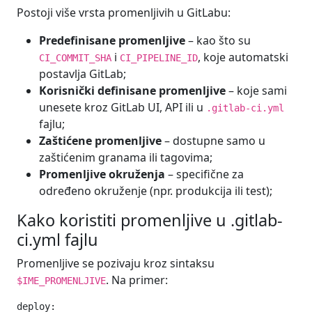
Postoji više vrsta promenljivih u GitLabu:
Predefinisane promenljive
– kao što su
i
, koje automatski
CI_COMMIT_SHA
CI_PIPELINE_ID
postavlja GitLab;
Korisnički definisane promenljive
– koje sami
unesete kroz GitLab UI, API ili u
.gitlab-ci.yml
fajlu;
Zaštićene promenljive
– dostupne samo u
zaštićenim granama ili tagovima;
Promenljive okruženja
– specifične za
određeno okruženje (npr. produkcija ili test);
Kako koristiti promenljive u .gitlab-
ci.yml fajlu
Promenljive se pozivaju kroz sintaksu
. Na primer:
$IME_PROMENLJIVE
deploy:
