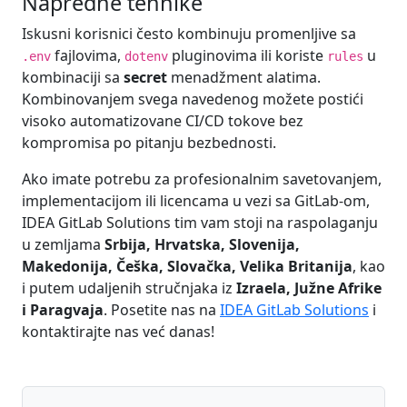
Napredne tehnike
Iskusni korisnici često kombinuju promenljive sa
fajlovima,
pluginovima ili koriste
u
.env
dotenv
rules
kombinaciji sa
secret
menadžment alatima.
Kombinovanjem svega navedenog možete postići
visoko automatizovane CI/CD tokove bez
kompromisa po pitanju bezbednosti.
Ako imate potrebu za profesionalnim savetovanjem,
implementacijom ili licencama u vezi sa GitLab-om,
IDEA GitLab Solutions tim vam stoji na raspolaganju
u zemljama
Srbija, Hrvatska, Slovenija,
Makedonija, Češka, Slovačka, Velika Britanija
, kao
i putem udaljenih stručnjaka iz
Izraela, Južne Afrike
i Paragvaja
. Posetite nas na
IDEA GitLab Solutions
i
kontaktirajte nas već danas!