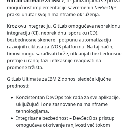
GitLab Ultimate za IBM Z
, organizacijama se pruža
mogućnost implementacije savremenih
DevSecOps
praksi unutar svojih mainframe okruženja.
Kroz ovu integraciju, GitLab omogućava neprekidnu
integraciju (CI), neprekidnu isporuku (CD),
bezbednosne skenere i potpunu automatizaciju
razvojnih ciklusa za Z/OS platformu. Na taj način,
timovi mogu sarađivati brže, otklanjati bezbednosne
pretnje u ranoj fazi i efikasnije reagovati na
promene tržišta.
GitLab Ultimate za IBM Z donosi sledeće ključne
prednosti:
Konzistentan DevOps tok rada za sve aplikacije,
uključujući i one zasnovane na mainframe
tehnologijama.
Integrisana bezbednost – DevSecOps pristup
omogućava otkrivanje ranjivosti već tokom