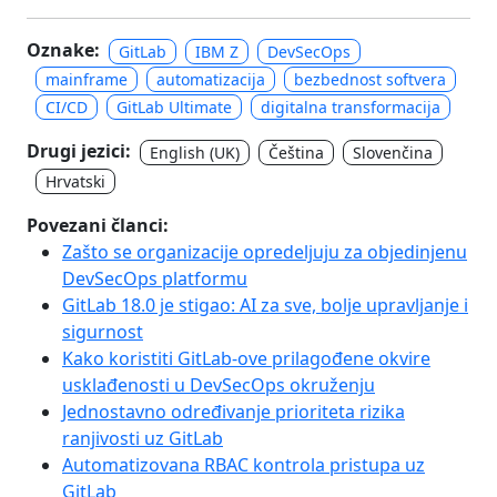
Oznake:
GitLab
IBM Z
DevSecOps
mainframe
automatizacija
bezbednost softvera
CI/CD
GitLab Ultimate
digitalna transformacija
Drugi jezici:
English (UK)
Čeština
Slovenčina
Hrvatski
Povezani članci:
Zašto se organizacije opredeljuju za objedinjenu
DevSecOps platformu
GitLab 18.0 je stigao: AI za sve, bolje upravljanje i
sigurnost
Kako koristiti GitLab-ove prilagođene okvire
usklađenosti u DevSecOps okruženju
Jednostavno određivanje prioriteta rizika
ranjivosti uz GitLab
Automatizovana RBAC kontrola pristupa uz
GitLab